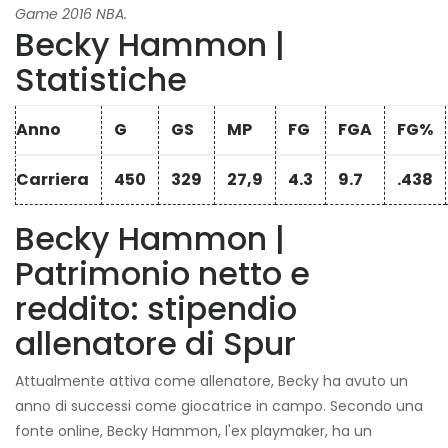
Game 2016 NBA.
Becky Hammon |
Statistiche
Anno
G
GS
MP
FG
FGA
FG%
Carriera
450
329
27,9
4.3
9.7
.438
Becky Hammon |
Patrimonio netto e
reddito: stipendio
allenatore di Spur
Attualmente attiva come allenatore, Becky ha avuto un
anno di successi come giocatrice in campo. Secondo una
fonte online, Becky Hammon, l'ex playmaker, ha un