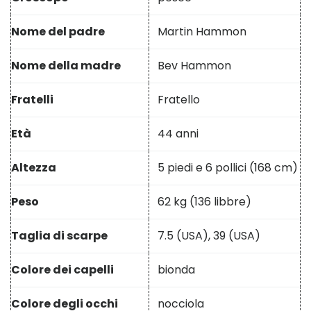
Nome del padre
Martin Hammon
Nome della madre
Bev Hammon
Fratelli
Fratello
Età
44 anni
Altezza
5 piedi e 6 pollici (168 cm)
Peso
62 kg (136 libbre)
Taglia di scarpe
7.5 (USA), 39 (USA)
Colore dei capelli
bionda
Colore degli occhi
nocciola