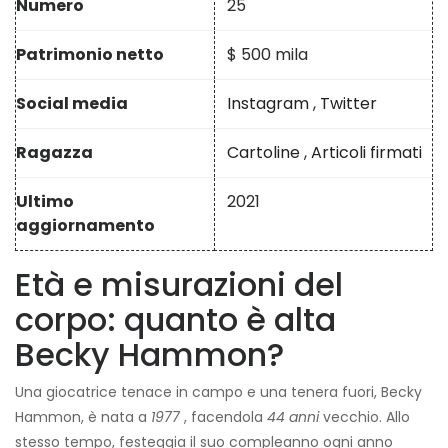
Numero
25
Patrimonio netto
$ 500 mila
Social media
Instagram
,
Twitter
Ragazza
Cartoline
,
Articoli firmati
Ultimo
2021
aggiornamento
Età e misurazioni del
corpo: quanto è alta
Becky Hammon?
Una giocatrice tenace in campo e una tenera fuori, Becky
Hammon, è nata a
1977
, facendola
44 anni
vecchio. Allo
stesso tempo, festeggia il suo compleanno ogni anno