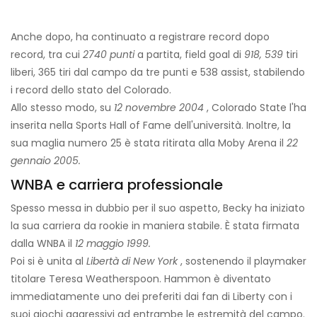
Anche dopo, ha continuato a registrare record dopo
record, tra cui
2740 punti
a partita, field goal di
918, 539
tiri
liberi, 365 tiri dal campo da tre punti e 538 assist, stabilendo
i record dello stato del Colorado.
Allo stesso modo, su
12 novembre 2004
, Colorado State l'ha
inserita nella Sports Hall of Fame dell'università. Inoltre, la
sua maglia numero 25 è stata ritirata alla Moby Arena il
22
gennaio 2005.
WNBA e carriera professionale
Spesso messa in dubbio per il suo aspetto, Becky ha iniziato
la sua carriera da rookie in maniera stabile. È stata firmata
dalla WNBA il
12 maggio 1999.
Poi si è unita al
Libertà di New York
, sostenendo il playmaker
titolare Teresa Weatherspoon. Hammon è diventato
immediatamente uno dei preferiti dai fan di Liberty con i
suoi giochi aggressivi ad entrambe le estremità del campo.