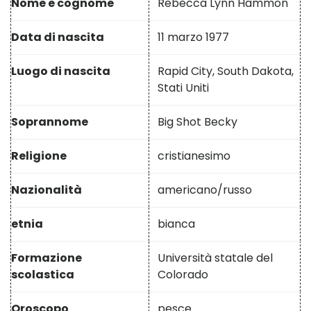
Nome e cognome
Rebecca Lynn Hammon
Data di nascita
11 marzo 1977
Luogo di nascita
Rapid City, South Dakota,
Stati Uniti
Soprannome
Big Shot Becky
Religione
cristianesimo
Nazionalità
americano/russo
etnia
bianca
Formazione
Università statale del
scolastica
Colorado
Oroscopo
pesce