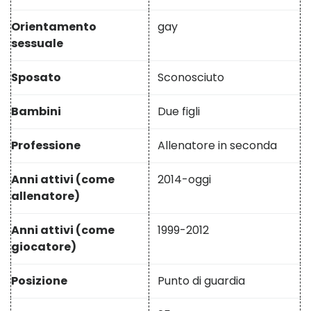
Orientamento
gay
sessuale
Sposato
Sconosciuto
Bambini
Due figli
Professione
Allenatore in seconda
Anni attivi (come
2014-oggi
allenatore)
Anni attivi (come
1999-2012
giocatore)
Posizione
Punto di guardia