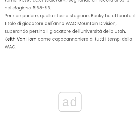
tornei NCAA'
dolci sedici anni
segnando un record di 33-3
nel
stagione 1998-99.
Per non parlare, quella stessa stagione, Becky ha ottenuto il
titolo di giocatore dell'anno WAC Mountain Division,
superando persino il giocatore dell'Università dello Utah,
Keith Van Horn
come capocannoniere di tutti i tempi della
WAC.
ad