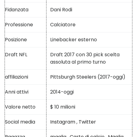
Fidanzata
Dani Rodi
Professione
Calciatore
Posizione
Linebacker esterno
Draft NFL
Draft 2017 con 30 pick scelta
assoluta al primo turno
affiliazioni
Pittsburgh Steelers (2017-oggi)
Anni attivi
2014-oggi
Valore netto
$ 10 milioni
Social media
Instagram
,
Twitter
Ragazza
maglia
,
Carte di calcio
,
Maglia