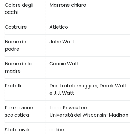
Colore degli
Marrone chiaro
occhi
Costruire
Atletico
Nome del
John Watt
padre
Nome della
Connie Watt
madre
Fratelli
Due fratelli maggiori, Derek Watt
e
J.J. Watt
Formazione
Liceo Pewaukee
scolastica
Università del Wisconsin-Madison
Stato civile
celibe