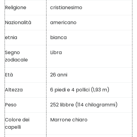
Religione
cristianesimo
Nazionalità
americano
etnia
bianca
Segno
Libra
zodiacale
Età
26 anni
Altezza
6 piedi e 4 pollici (1,93 m)
Peso
252 libbre (114 chilogrammi)
Colore dei
Marrone chiaro
capelli