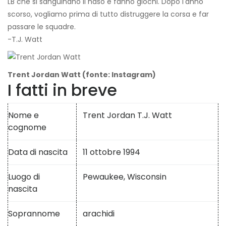
LB che si sanguinano il naso e fanno giochi. Dopo l'anno
scorso, vogliamo prima di tutto distruggere la corsa e far
passare le squadre.
-T.J. Watt
Trent Jordan Watt (fonte: Instagram)
I fatti in breve
Nome e
Trent Jordan T.J. Watt
cognome
Data di nascita
11 ottobre 1994
Luogo di
Pewaukee, Wisconsin
nascita
Soprannome
arachidi