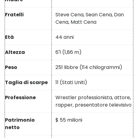
Fratelli
Steve Cena, Sean Cena, Dan
Cena, Matt Cena
Età
44 anni
Altezza
6'1 (1,86 m)
Peso
251 libbre (114 chilogrammi)
Taglia di scarpe
11 (Stati Uniti)
Professione
Wrestler professionista, attore,
rapper, presentatore televisivo
Patrimonio
$ 55 milioni
netto