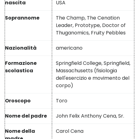
nascita
USA
Soprannome
The Champ, The Cenation
Leader, Prototype, Doctor of
Thuganomics, Fruity Pebbles
Nazionalità
americano
Formazione
Springfield College, Springfield,
scolastica
Massachusetts (fisiologia
dell'esercizio e movimento del
corpo)
Oroscopo
Toro
Nome del padre
John Felix Anthony Cena, Sr.
Nome della
Carol Cena
madre