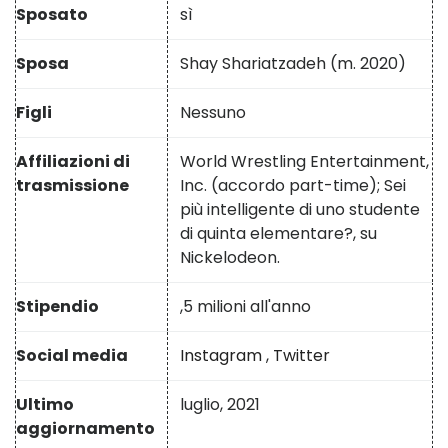
Sposato
sì
Sposa
Shay Shariatzadeh (m. 2020)
Figli
Nessuno
Affiliazioni di
World Wrestling Entertainment,
trasmissione
Inc. (accordo part-time); Sei
più intelligente di uno studente
di quinta elementare?, su
Nickelodeon.
Stipendio
,5 milioni all'anno
Social media
Instagram
,
Twitter
Ultimo
luglio, 2021
aggiornamento