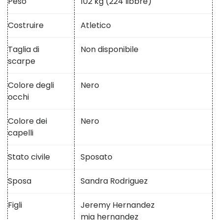
Peso
102 kg (224 libbre)
Costruire
Atletico
Taglia di
Non disponibile
scarpe
Colore degli
Nero
occhi
Colore dei
Nero
capelli
Stato civile
Sposato
Sposa
Sandra Rodriguez
Figli
Jeremy Hernandez
mia hernandez