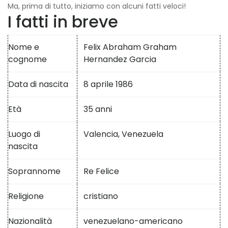
Ma, prima di tutto, iniziamo con alcuni fatti veloci!
I fatti in breve
Nome e
Felix Abraham Graham
cognome
Hernandez Garcia
Data di nascita
8 aprile 1986
Età
35 anni
Luogo di
Valencia, Venezuela
nascita
Soprannome
Re Felice
Religione
cristiano
Nazionalità
venezuelano-americano