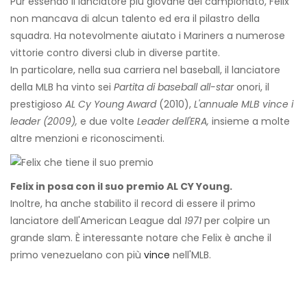
Pur essendo il lanciatore più giovane del campionato, Felix
non mancava di alcun talento ed era il pilastro della
squadra. Ha notevolmente aiutato i Mariners a numerose
vittorie contro diversi club in diverse partite.
In particolare, nella sua carriera nel baseball, il lanciatore
della MLB ha vinto sei
Partita di baseball all-star
onori, il
prestigioso
AL Cy Young Award
(2010),
L'annuale MLB vince i
leader
(2009),
e
due volte
Leader dell'ERA,
insieme a molte
altre menzioni e riconoscimenti.
Felix in posa con il suo premio AL CY Young.
Inoltre, ha anche stabilito il record di essere il primo
lanciatore dell'American League dal
1971
per colpire un
grande slam. È interessante notare che Felix è anche il
primo venezuelano con più
vince
nell'MLB.