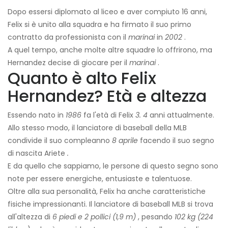
Dopo essersi diplomato al liceo e aver compiuto 16 anni,
Felix si è unito alla squadra e ha firmato il suo primo
contratto da professionista con il
marinai
in
2002
.
A quel tempo, anche molte altre squadre lo offrirono, ma
Hernandez decise di giocare per il
marinai
.
Quanto è alto Felix
Hernandez? Età e altezza
Essendo nato in
1986
fa l'età di Felix
3. 4
anni attualmente.
Allo stesso modo, il lanciatore di baseball della MLB
condivide il suo compleanno
8 aprile
facendo il suo segno
di nascita Ariete
.
E da quello che sappiamo, le persone di questo segno sono
note per essere energiche, entusiaste e talentuose.
Oltre alla sua personalità, Felix ha anche caratteristiche
fisiche impressionanti. Il lanciatore di baseball MLB si trova
all'altezza di
6 piedi e 2 pollici (1,9 m)
, pesando
102 kg (224