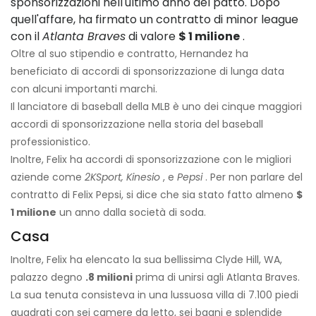
sponsorizzazioni nell'ultimo anno del patto.
Dopo
quell'affare, ha firmato un contratto di minor league
con il
Atlanta Braves
di valore
$ 1 milione
.
Oltre al suo stipendio e contratto, Hernandez ha
beneficiato di accordi di sponsorizzazione di lunga data
con alcuni importanti marchi.
Il lanciatore di baseball della MLB è uno dei cinque maggiori
accordi di sponsorizzazione nella storia del baseball
professionistico.
Inoltre, Felix ha accordi di sponsorizzazione con le migliori
aziende come
2KSport, Kinesio
, e
Pepsi
. Per non parlare del
contratto di Felix Pepsi, si dice che sia stato fatto almeno
$
1 milione
un anno dalla società di soda.
Casa
Inoltre, Felix ha elencato la sua bellissima Clyde Hill, WA,
palazzo degno
.8 milioni
prima di unirsi agli Atlanta Braves.
La sua tenuta consisteva in una lussuosa villa di 7.100 piedi
quadrati con sei camere da letto, sei bagni e splendide