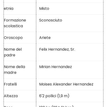
etnia
Misto
Formazione
Sconosciuto
scolastica
Oroscopo
Ariete
Nome del
Felix Hernandez, Sr.
padre
Nome della
Mirian Hernandez
madre
Fratelli
Moises Alexander Hernandez
Altezza
6'2 pollici (1,9 m)