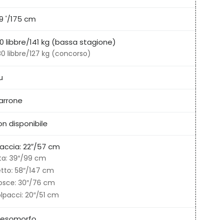
9 '/175 cm
0 libbre/141 kg (bassa stagione)
0 libbre/127 kg (concorso)
u
arrone
n disponibile
raccia: 22″/57 cm
ta: 39″/99 cm
tto: 58″/147 cm
osce: 30″/76 cm
lpacci: 20″/51 cm
esomorfo