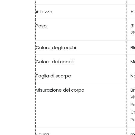
Altezza
5'
Peso
31
28
Colore degli occhi
Bl
Colore dei capelli
M
Taglia di scarpe
No
Misurazione del corpo
B
Vi
Pe
C
Po
Figura
m