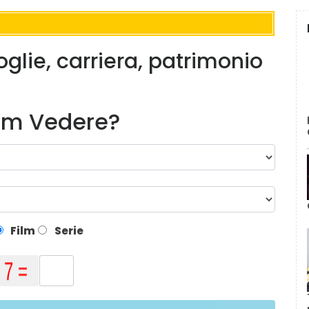
glie, carriera, patrimonio
lm Vedere?
Film
Serie