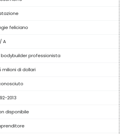
atazione
gie feliciano
/ A
 bodybuilder professionista
 milioni di dollari
conosciuto
992-2013
n disponibile
mprenditore