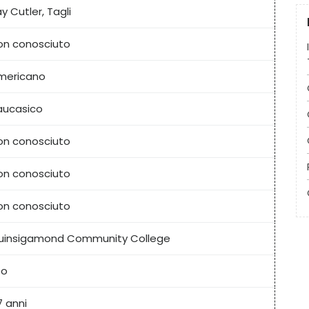
y Cutler, Tagli
on conosciuto
mericano
aucasico
on conosciuto
on conosciuto
on conosciuto
uinsigamond Community College
eo
7 anni