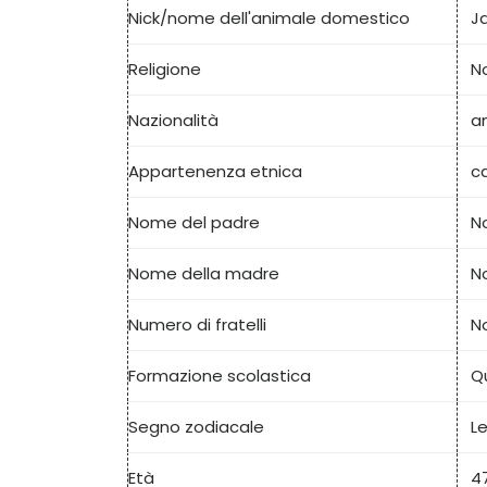
Nick/nome dell'animale domestico
Ja
Religione
N
Nazionalità
a
Appartenenza etnica
c
Nome del padre
N
Nome della madre
N
Numero di fratelli
N
Formazione scolastica
Q
Segno zodiacale
L
Età
4