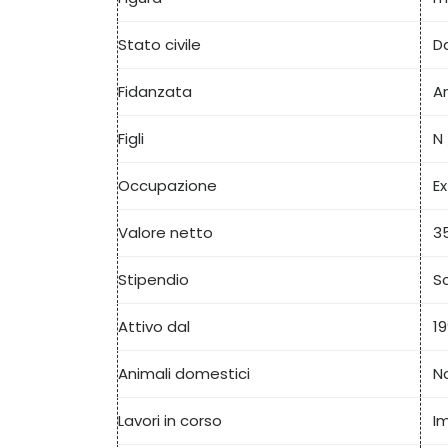
Stato civile
D
Fidanzata
An
Figli
N 
Occupazione
Ex
Valore netto
35
Stipendio
S
Attivo dal
1
Animali domestici
No
Lavori in corso
I