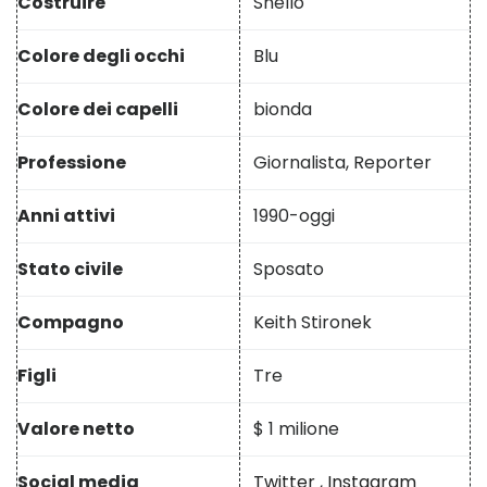
Costruire
Snello
Colore degli occhi
Blu
Colore dei capelli
bionda
Professione
Giornalista, Reporter
Anni attivi
1990-oggi
Stato civile
Sposato
Compagno
Keith Stironek
Figli
Tre
Valore netto
$ 1 milione
Social media
Twitter
,
Instagram