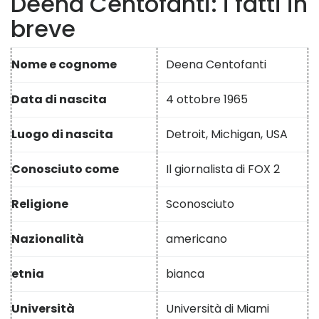
Deena Centofanti: i fatti in
breve
Nome e cognome
Deena Centofanti
Data di nascita
4 ottobre 1965
Luogo di nascita
Detroit, Michigan, USA
Conosciuto come
Il giornalista di FOX 2
Religione
Sconosciuto
Nazionalità
americano
etnia
bianca
Università
Università di Miami