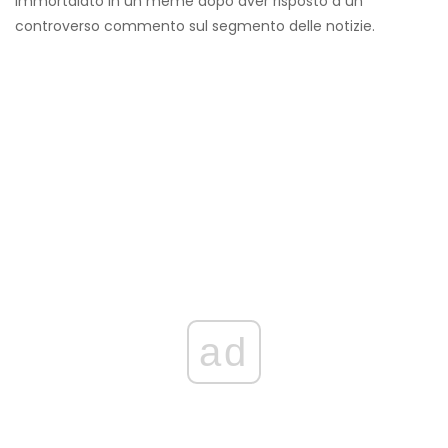
immortalato in un meme dopo aver risposto a un
controverso commento sul segmento delle notizie.
ad