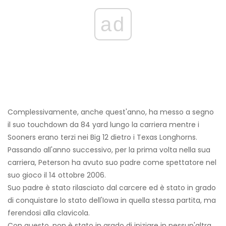
ad
Complessivamente, anche quest'anno, ha messo a segno
il suo touchdown da 84 yard lungo la carriera mentre i
Sooners erano terzi nei Big 12 dietro i Texas Longhorns.
Passando all'anno successivo, per la prima volta nella sua
carriera, Peterson ha avuto suo padre come spettatore nel
suo gioco il 14 ottobre 2006.
Suo padre è stato rilasciato dal carcere ed è stato in grado
di conquistare lo stato dell'Iowa in quella stessa partita, ma
ferendosi alla clavicola.
Con questo, non è stato in grado di iniziare in nessun'altra