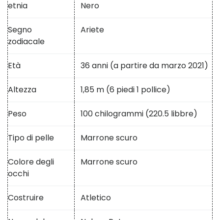
etnia
Nero
Segno
Ariete
zodiacale
Età
36 anni (a partire da marzo 2021)
Altezza
1,85 m (6 piedi 1 pollice)
Peso
100 chilogrammi (220.5 libbre)
Tipo di pelle
Marrone scuro
Colore degli
Marrone scuro
occhi
Costruire
Atletico