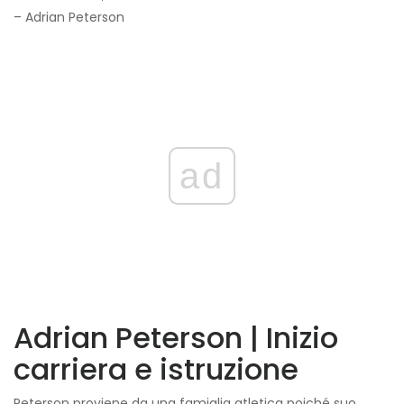
– Adrian Peterson
ad
Adrian Peterson | Inizio
carriera e istruzione
Peterson proviene da una famiglia atletica poiché suo