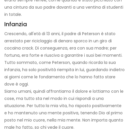
erano sempre ferree, come quando è stato picchiato con
una cintura da suo padre davanti a una ventina di studenti
in totale.
Infanzia
Crescendo, all'età di 13 anni, il padre di Peterson è stato
arrestato per riciclaggio di denaro sporco in un giro di
cocaina crack. Di conseguenza, era con sua madre; per
fortuna, era forte e riusciva a garantire i suoi bei momenti.
Tutto sommato, come Peterson, quando ricorda la sua
infanzia, ha solo positività riempita in lui, guardando indietro
ai giorni come le fondamenta che lo hanno fatto stare
dove è oggi.
Siamo umani, quindi affrontiamo il dolore e lottiamo con le
cose, ma tutto sta nel modo in cui rispondi a una
situazione. Per tutta la mia vita, ho risposto positivamente
e ho mantenuto una mente positiva, tenendo Dio al primo
posto nel mio cuore, nella mia mente. Non importa quanto
male ho fatto, so chi vede il cuore.