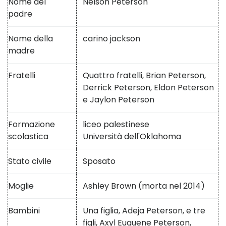
Nome del
Nelson Peterson
padre
Nome della
carino jackson
madre
Fratelli
Quattro fratelli, Brian Peterson,
Derrick Peterson, Eldon Peterson
e Jaylon Peterson
Formazione
liceo palestinese
scolastica
Università dell'Oklahoma
Stato civile
Sposato
Moglie
Ashley Brown (morta nel 2014)
Bambini
Una figlia, Adeja Peterson, e tre
figli, Axyl Euguene Peterson,