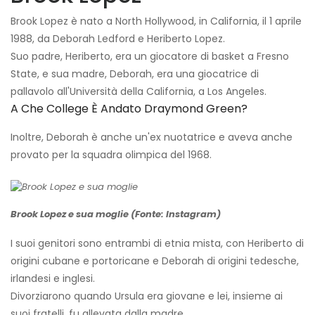
Brook Lopez è nato a North Hollywood, in California, il 1 aprile
1988, da Deborah Ledford e Heriberto Lopez.
Suo padre, Heriberto, era un giocatore di basket a Fresno
State, e sua madre, Deborah, era una giocatrice di
pallavolo all'Università della California, a Los Angeles.
A Che College È Andato Draymond Green?
Inoltre, Deborah è anche un'ex nuotatrice e aveva anche
provato per la squadra olimpica del 1968.
Brook Lopez e sua moglie (Fonte: Instagram)
I suoi genitori sono entrambi di etnia mista, con Heriberto di
origini cubane e portoricane e Deborah di origini tedesche,
irlandesi e inglesi.
Divorziarono quando Ursula era giovane e lei, insieme ai
suoi fratelli, fu allevata dalla madre.