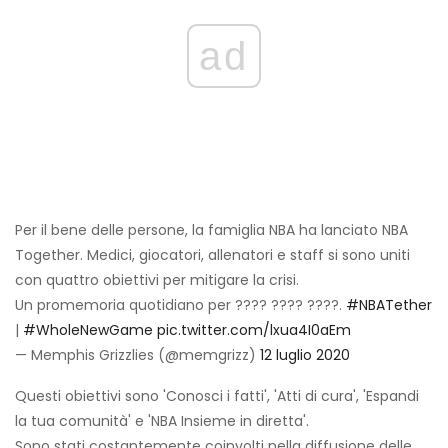
ad
Per il bene delle persone, la famiglia NBA ha lanciato NBA
Together. Medici, giocatori, allenatori e staff si sono uniti
con quattro obiettivi per mitigare la crisi.
Un promemoria quotidiano per ???? ???? ????.
#NBATether
|
#WholeNewGame
pic.twitter.com/lxua4I0aEm
— Memphis Grizzlies (@memgrizz)
12 luglio 2020
Questi obiettivi sono 'Conosci i fatti', 'Atti di cura', 'Espandi
la tua comunità' e 'NBA Insieme in diretta'.
Sono stati costantemente coinvolti nella diffusione delle