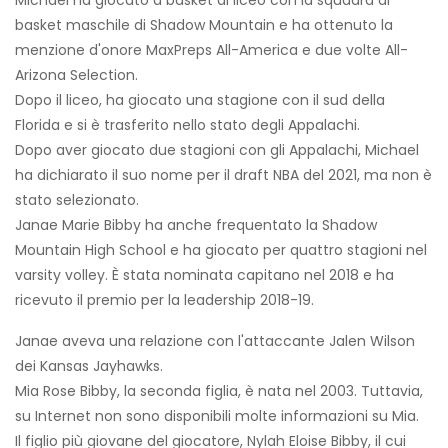
Michael ha giocato a basket al liceo con la squadra di
basket maschile di Shadow Mountain e ha ottenuto la
menzione d'onore MaxPreps All-America e due volte All-
Arizona Selection.
Dopo il liceo, ha giocato una stagione con il sud della
Florida e si è trasferito nello stato degli Appalachi.
Dopo aver giocato due stagioni con gli Appalachi, Michael
ha dichiarato il suo nome per il draft NBA del 2021, ma non è
stato selezionato.
Janae Marie Bibby ha anche frequentato la Shadow
Mountain High School e ha giocato per quattro stagioni nel
varsity volley. È stata nominata capitano nel 2018 e ha
ricevuto il premio per la leadership 2018-19.
Janae aveva una relazione con l'attaccante Jalen Wilson
dei Kansas Jayhawks.
Mia Rose Bibby, la seconda figlia, è nata nel 2003. Tuttavia,
su Internet non sono disponibili molte informazioni su Mia.
Il figlio più giovane del giocatore, Nylah Eloise Bibby, il cui