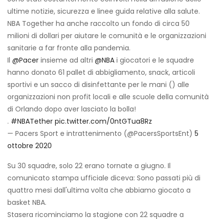
ultime notizie, sicurezza e linee guida relative alla salute.
NBA Together ha anche raccolto un fondo di circa 50
milioni di dollari per aiutare le comunità e le organizzazioni
sanitarie a far fronte alla pandemia.
Il
@Pacer
insieme ad altri
@NBA
i giocatori e le squadre
hanno donato 61 pallet di abbigliamento, snack, articoli
sportivi e un sacco di disinfettante per le mani (️) alle
organizzazioni non profit locali e alle scuole della comunità
di Orlando dopo aver lasciato la bolla!
.
#NBATether
pic.twitter.com/0ntGTua8Rz
— Pacers Sport e intrattenimento (@PacersSportsEnt)
5
ottobre 2020
Su 30 squadre, solo 22 erano tornate a giugno. Il
comunicato stampa ufficiale diceva: Sono passati più di
quattro mesi dall'ultima volta che abbiamo giocato a
basket NBA.
Stasera ricominciamo la stagione con 22 squadre a