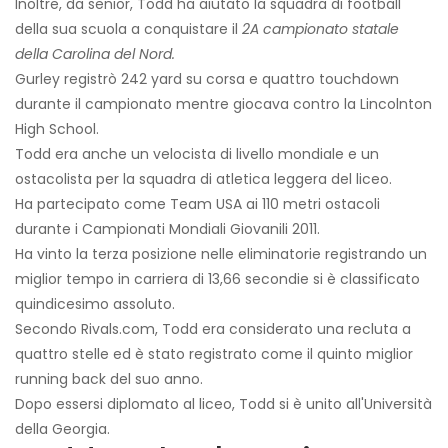
Inoltre, da senior, Todd ha aiutato la squadra di football
della sua scuola a conquistare il
2A campionato statale
della Carolina del Nord.
Gurley registrò 242 yard su corsa e quattro touchdown
durante il campionato mentre giocava contro la Lincolnton
High School.
Todd era anche un velocista di livello mondiale e un
ostacolista per la squadra di atletica leggera del liceo.
Ha partecipato come Team USA ai 110 metri ostacoli
durante i Campionati Mondiali Giovanili 2011.
Ha vinto la terza posizione nelle eliminatorie registrando un
miglior tempo in carriera di 13,66 secondi
e si è classificato
quindicesimo assoluto.
Secondo Rivals.com, Todd era considerato una recluta a
quattro stelle ed è stato registrato come il quinto miglior
running back del suo anno.
Dopo essersi diplomato al liceo, Todd si è unito all'Università
della Georgia.