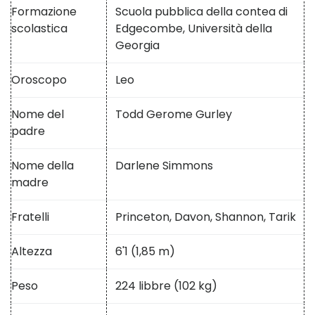
Formazione
Scuola pubblica della contea di
scolastica
Edgecombe, Università della
Georgia
Oroscopo
Leo
Nome del
Todd Gerome Gurley
padre
Nome della
Darlene Simmons
madre
Fratelli
Princeton, Davon, Shannon, Tarik
Altezza
6'1 (1,85 m)
Peso
224 libbre (102 kg)