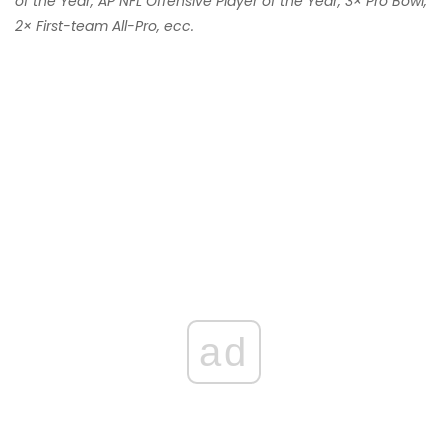
of the Year, AP NFL Offensive Player of the Year, 3× Pro Bowl,
2× First-team All-Pro, ecc.
ad