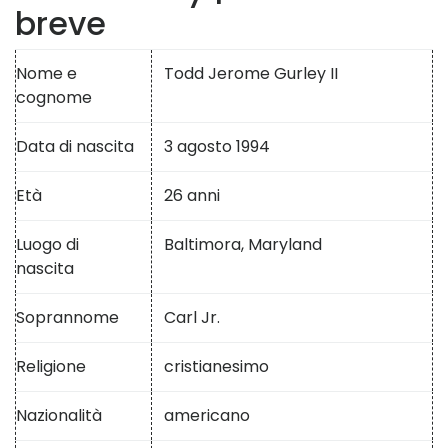
breve
Nome e
Todd Jerome Gurley II
cognome
Data di nascita
3 agosto 1994
Età
26 anni
Luogo di
Baltimora, Maryland
nascita
Soprannome
Carl Jr.
Religione
cristianesimo
Nazionalità
americano