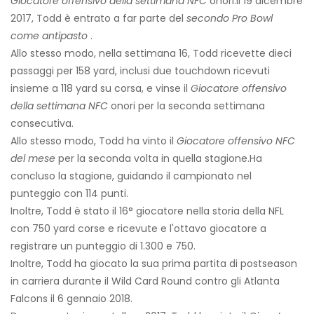
Giocatore offensivo della settimana NFC
onori.
Il 19 dicembre
2017, Todd è entrato a far parte del
secondo Pro Bowl
come antipasto
.
Allo stesso modo, nella settimana 16, Todd ricevette dieci
passaggi per 158 yard, inclusi due touchdown ricevuti
insieme a 118 yard su corsa, e vinse il
Giocatore offensivo
della settimana NFC
onori per la seconda settimana
consecutiva.
Allo stesso modo, Todd ha vinto il
Giocatore offensivo NFC
del mese
per la seconda volta in quella stagione.
Ha
concluso la stagione, guidando il campionato nel
punteggio con 114 punti.
Inoltre, Todd è stato il 16° giocatore nella storia della NFL
con 750 yard corse e ricevute e l'ottavo giocatore a
registrare un punteggio di 1.300 e 750.
Inoltre, Todd ha giocato la sua prima partita di postseason
in carriera durante il Wild Card Round contro gli Atlanta
Falcons il 6 gennaio 2018.