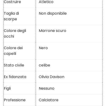
Costruire
Atletico
Taglia di
Non disponibile
scarpe
Colore degli
Marrone scuro
occhi
Colore dei
Nero
capelli
Stato civile
celibe
Ex fidanzata
Olivia Davison
Figli
Nessuno
Professione
Calciatore