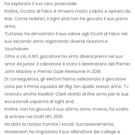
ha esplorato il suo vero potenziale.
Inoltre, Occhio di Falco è rimasto molto colpito e ispirato da
Rob. Come redshirt, il tight end non ha giocato il suo primo
anno.
Tuttavia, ha dimostrato il suo valore agli Occhi di Falco nel
suo secondo anno registrando diverse ricezioni e
touchdown.
Oltre a ciò, il
NFL
giocatore ha vinto diversi premi nel suo
anno da junior. Il calciatore è stato il destinatario del
Premio
John Mackey
e
Premio Ozzie Newsome
in
2018.
Di conseguenza, gli elettori hanno selezionato il giocatore
Lions per il
Prima squadra All-Big Ten
quello stesso anno. TJ
ricevuto anche
Kwalick–Clark stretto di fine anno
per le sue
eccezionali capacità di tight end.
Inoltre, non ha giocato il suo ultimo anno. Invece, ha scelto
di entrare nel
Draft NFL 2019.
Ha dato la notizia tramite i social. Successivamente,
Hockenson ha ringraziato il suo allenatore del college e