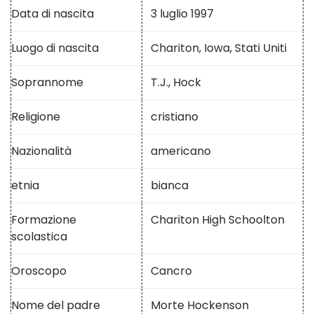
Data di nascita
3 luglio 1997
Luogo di nascita
Chariton, Iowa, Stati Uniti
Soprannome
T.J., Hock
Religione
cristiano
Nazionalità
americano
etnia
bianca
Formazione
Chariton High Schoolton
scolastica
Oroscopo
Cancro
Nome del padre
Morte Hockenson