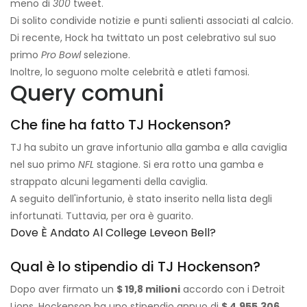
meno di
300
tweet.
Di solito condivide notizie e punti salienti associati al calcio.
Di recente, Hock ha twittato un post celebrativo sul suo
primo
Pro Bowl
selezione.
Inoltre, lo seguono molte celebrità e atleti famosi.
Query comuni
Che fine ha fatto TJ Hockenson?
TJ ha subito un grave infortunio alla gamba e alla caviglia
nel suo primo
NFL
stagione. Si era rotto una gamba e
strappato alcuni legamenti della caviglia.
A seguito dell'infortunio, è stato inserito nella lista degli
infortunati. Tuttavia, per ora è guarito.
Dove È Andato Al College Leveon Bell?
Qual è lo stipendio di TJ Hockenson?
Dopo aver firmato un
$ 19,8 milioni
accordo con i Detroit
Lions, Hockenson ha uno stipendio annuo di
$ 4.955.306
.