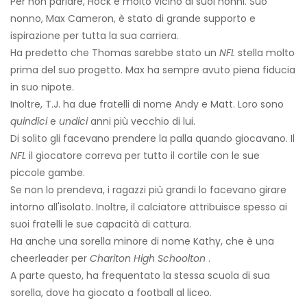
Per non parlare, Hock è molto vicino ai suoi nonni. Suo
nonno, Max Cameron, è stato di grande supporto e
ispirazione per tutta la sua carriera.
Ha predetto che Thomas sarebbe stato un
NFL
stella molto
prima del suo progetto. Max ha sempre avuto piena fiducia
in suo nipote.
Inoltre, T.J. ha due fratelli di nome Andy e Matt. Loro sono
quindici
e
undici
anni più vecchio di lui.
Di solito gli facevano prendere la palla quando giocavano. Il
NFL
il giocatore correva per tutto il cortile con le sue
piccole gambe.
Se non lo prendeva, i ragazzi più grandi lo facevano girare
intorno all'isolato. Inoltre, il calciatore attribuisce spesso ai
suoi fratelli le sue capacità di cattura.
Ha anche una sorella minore di nome Kathy, che è una
cheerleader per
Chariton High Schoolton
.
A parte questo, ha frequentato la stessa scuola di sua
sorella, dove ha giocato a football al liceo.