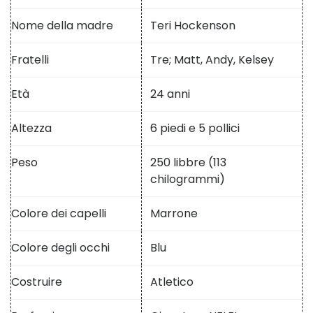
Nome della madre
Teri Hockenson
Fratelli
Tre; Matt, Andy, Kelsey
Età
24 anni
Altezza
6 piedi e 5 pollici
Peso
250 libbre (113
chilogrammi)
Colore dei capelli
Marrone
Colore degli occhi
Blu
Costruire
Atletico