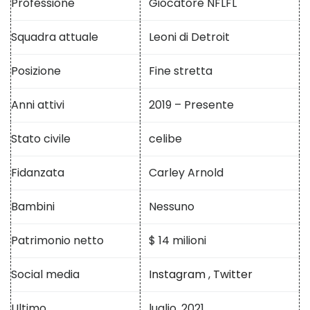
Professione
Giocatore NFLFL
Squadra attuale
Leoni di Detroit
Posizione
Fine stretta
Anni attivi
2019 – Presente
Stato civile
celibe
Fidanzata
Carley Arnold
Bambini
Nessuno
Patrimonio netto
$ 14 milioni
Social media
Instagram
,
Twitter
Ultimo
luglio, 2021