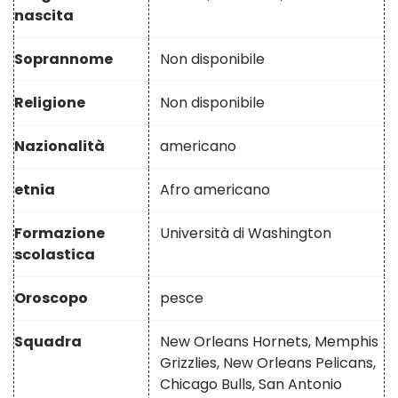
nascita
Soprannome
Non disponibile
Religione
Non disponibile
Nazionalità
americano
etnia
Afro americano
Formazione
Università di Washington
scolastica
Oroscopo
pesce
Squadra
New Orleans Hornets, Memphis
Grizzlies, New Orleans Pelicans,
Chicago Bulls, San Antonio