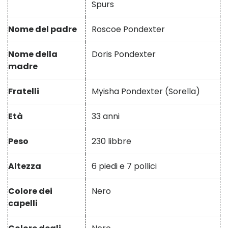
Spurs
Nome del padre
Roscoe Pondexter
Nome della
Doris Pondexter
madre
Fratelli
Myisha Pondexter (Sorella)
Età
33 anni
Peso
230 libbre
Altezza
6 piedi e 7 pollici
Colore dei
Nero
capelli