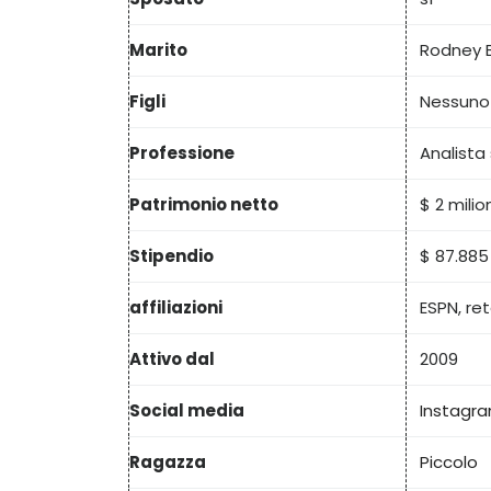
Marito
Rodney 
Figli
Nessuno
Professione
Analista
Patrimonio netto
$ 2 milio
Stipendio
$ 87.885
affiliazioni
ESPN, re
Attivo dal
2009
Social media
Instagr
Ragazza
Piccolo