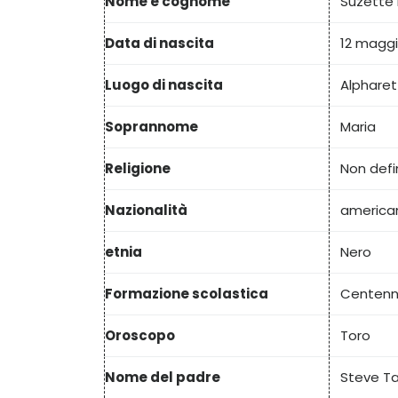
Nome e cognome
Suzette 
Data di nascita
12 maggi
Luogo di nascita
Alpharett
Soprannome
Maria
Religione
Non defi
Nazionalità
america
etnia
Nero
Formazione scolastica
Centenni
Oroscopo
Toro
Nome del padre
Steve Ta