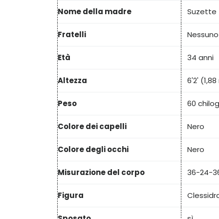
Nome della madre
Suzette 
Fratelli
Nessuno
Età
34 anni
Altezza
6'2' (1,8
Peso
60 chilo
Colore dei capelli
Nero
Colore degli occhi
Nero
Misurazione del corpo
36-24-36 
Figura
Clessidr
Sposato
sì