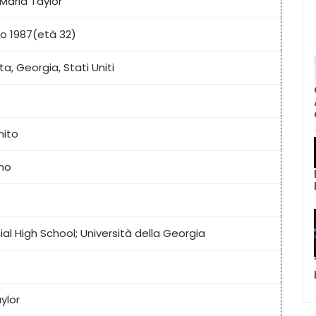
Maria Taylor
o 1987
(età 32)
a, Georgia, Stati Uniti
nito
no
al High School; Università della Georgia
ylor