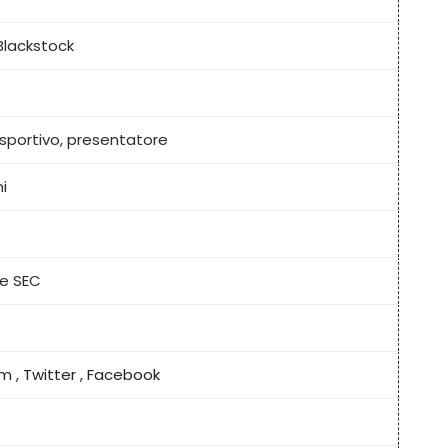
Blackstock
 sportivo, presentatore
ni
te SEC
am
,
Twitter
,
Facebook