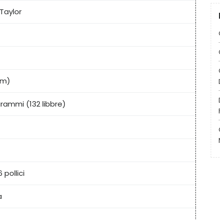
Taylor
8 m)
grammi (132 libbre)
pollici
a