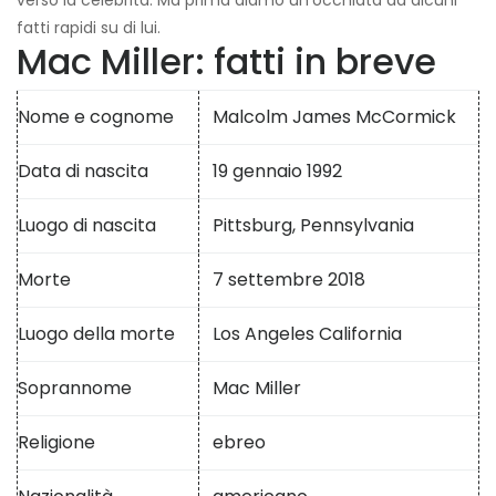
verso la celebrità. Ma prima diamo un'occhiata ad alcuni
fatti rapidi su di lui.
Mac Miller: fatti in breve
Nome e cognome
Malcolm James McCormick
Data di nascita
19 gennaio 1992
Luogo di nascita
Pittsburg, Pennsylvania
Morte
7 settembre 2018
Luogo della morte
Los Angeles California
Soprannome
Mac Miller
Religione
ebreo