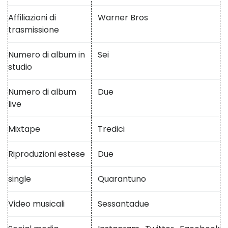
Affiliazioni di
Warner Bros
trasmissione
Numero di album in
Sei
studio
Numero di album
Due
live
Mixtape
Tredici
Riproduzioni estese
Due
single
Quarantuno
Video musicali
Sessantadue