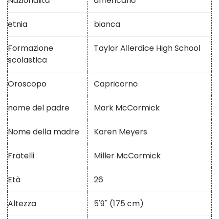
Nazionalità
americano
etnia
bianca
Formazione
Taylor Allerdice High School
scolastica
Oroscopo
Capricorno
nome del padre
Mark McCormick
Nome della madre
Karen Meyers
Fratelli
Miller McCormick
Età
26
Altezza
5'9'' (175 cm)