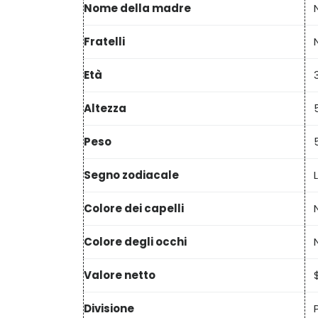
Nome della madre
Fratelli
Età
Altezza
Peso
Segno zodiacale
Colore dei capelli
Colore degli occhi
Valore netto
Divisione