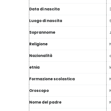
Data di nascita
Luogo di nascita
Soprannome
Religione
Nazionalità
etnia
Formazione scolastica
Oroscopo
Nome del padre