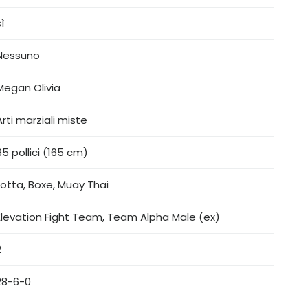
ì
Nessuno
Megan Olivia
Arti marziali miste
65 pollici (165 cm)
Lotta, Boxe, Muay Thai
Elevation Fight Team, Team Alpha Male (ex)
2
28-6-0