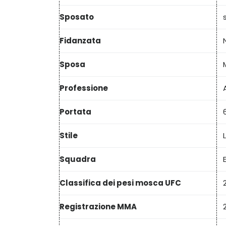
Sposato
s
Fidanzata
Sposa
Professione
Portata
Stile
Squadra
Classifica dei pesi mosca UFC
Registrazione MMA