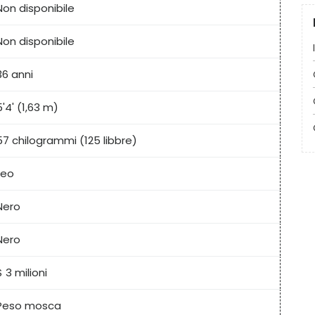
Non disponibile
Non disponibile
36 anni
5'4' (1,63 m)
57 chilogrammi (125 libbre)
Leo
Nero
Nero
$ 3 milioni
Peso mosca