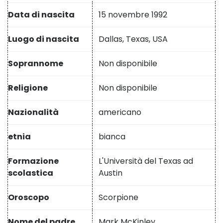
Data di nascita
15 novembre 1992
Luogo di nascita
Dallas, Texas, USA
Soprannome
Non disponibile
Religione
Non disponibile
Nazionalità
americano
etnia
bianca
Formazione
L'Università del Texas ad
scolastica
Austin
Oroscopo
Scorpione
Nome del padre
Mark McKinley