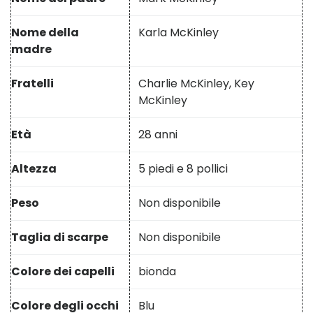
Nome della
Karla McKinley
madre
Fratelli
Charlie McKinley, Key
McKinley
Età
28 anni
Altezza
5 piedi e 8 pollici
Peso
Non disponibile
Taglia di scarpe
Non disponibile
Colore dei capelli
bionda
Colore degli occhi
Blu