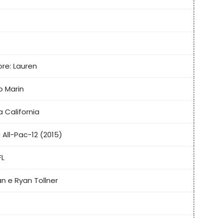
re: Lauren
o Marin
a California
All-Pac-12 (2015)
FL
n e Ryan Tollner