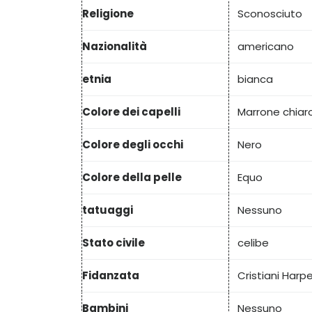
Religione
Sconosciuto
Nazionalità
americano
etnia
bianca
Colore dei capelli
Marrone chiar
Colore degli occhi
Nero
Colore della pelle
Equo
tatuaggi
Nessuno
Stato civile
celibe
Fidanzata
Cristiani Harpe
Bambini
Nessuno