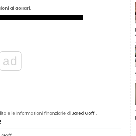
oni di dollari.
ad
ito e le informazioni finanziarie di
Jared Goff
.
e
 Goff