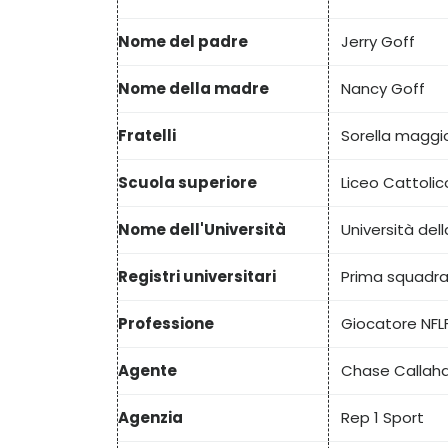
Nome del padre
Jerry Goff
Nome della madre
Nancy Goff
Fratelli
Sorella maggio
Scuola superiore
Liceo Cattolic
Nome dell'Università
Università dell
Registri universitari
Prima squadra 
Professione
Giocatore NFL
Agente
Chase Callaha
Agenzia
Rep 1 Sport