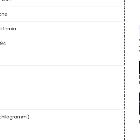
ione
lifornia
994
1 chilogrammi)