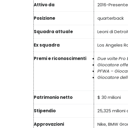
Attivo da
2016-Presente
Posizione
quarterback
Squadra attuale
Leoni di Detroi
Ex squadra
Los Angeles R
Premi e riconoscimenti
Due volte Pro 
Giocatore off
PFWA – Giocat
Giocatore dell
Patrimonio netto
$ 30 milioni
Stipendio
25,325 milioni d
Approvazioni
Nike, BMW Grou