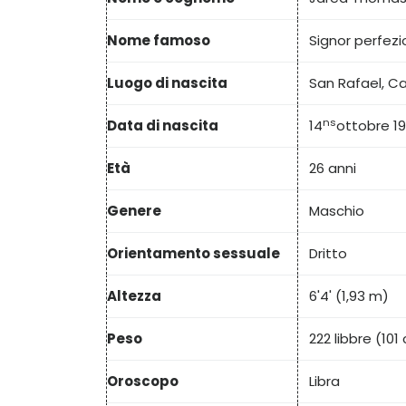
Nome famoso
Signor perfez
Luogo di nascita
San Rafael, Ca
ns
Data di nascita
14
ottobre 1
Età
26 anni
Genere
Maschio
Orientamento sessuale
Dritto
Altezza
6'4' (1,93 m)
Peso
222 libbre (10
Oroscopo
Libra