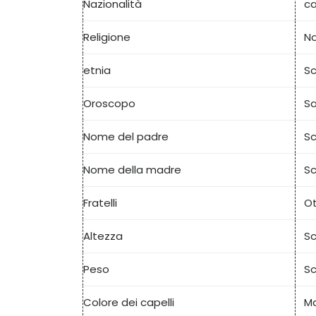
Nazionalità
c
Religione
No
etnia
Sc
Oroscopo
Sa
Nome del padre
Sc
Nome della madre
Sc
Fratelli
Ot
Altezza
Sc
Peso
Sc
Colore dei capelli
Ma