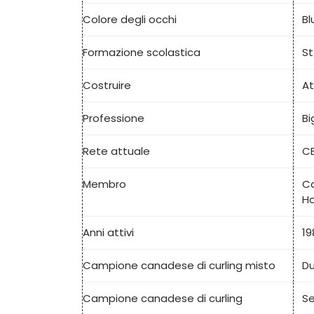
Colore degli occhi
Bl
Formazione scolastica
St
Costruire
At
Professione
Bi
Rete attuale
CB
Membro
Ca
H
Anni attivi
19
Campione canadese di curling misto
Du
Campione canadese di curling
Se