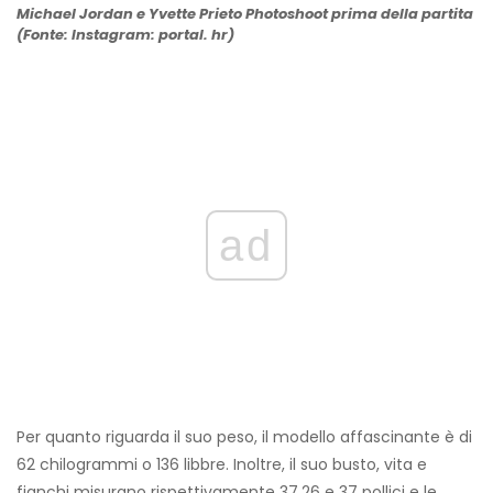
Michael Jordan e Yvette Prieto Photoshoot prima della partita
(Fonte: Instagram: portal. hr)
ad
Per quanto riguarda il suo peso, il modello affascinante è di
62 chilogrammi o 136 libbre. Inoltre, il suo busto, vita e
fianchi misurano rispettivamente 37,26 e 37 pollici e le