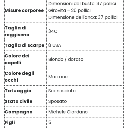
Dimensioni del busto: 37 pollici
Misure corporee
Girovita – 26 pollici
Dimensione dell'anca: 37 pollici
Taglia di
34C
reggiseno
Taglia di scarpe
8 USA
Colore dei
Biondo / dorato
capelli
Colore degli
Marrone
occhi
Tatuaggio
Sconosciuto
Stato civile
Sposato
Compagno
Michele Giordano
Figli
5