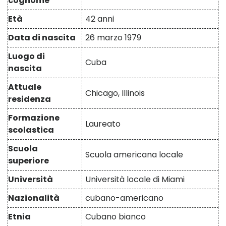
cognome
Età
42 anni
Data di nascita
26 marzo 1979
Luogo di
Cuba
nascita
Attuale
Chicago, Illinois
residenza
Formazione
Laureato
scolastica
Scuola
Scuola americana locale
superiore
Università
Università locale di Miami
Nazionalità
cubano-americano
Etnia
Cubano bianco