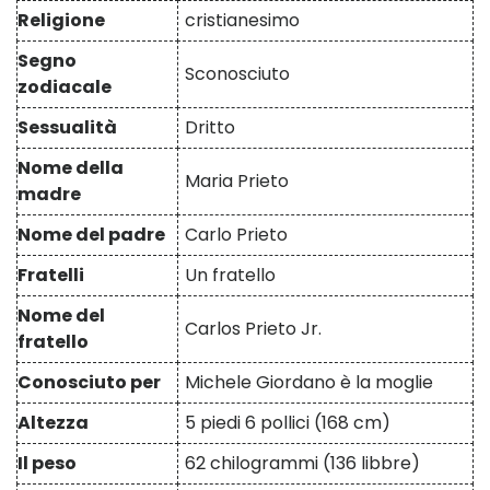
Religione
cristianesimo
Segno
Sconosciuto
zodiacale
Sessualità
Dritto
Nome della
Maria Prieto
madre
Nome del padre
Carlo Prieto
Fratelli
Un fratello
Nome del
Carlos Prieto Jr.
fratello
Conosciuto per
Michele Giordano è la moglie
Altezza
5 piedi 6 pollici (168 cm)
Il peso
62 chilogrammi (136 libbre)