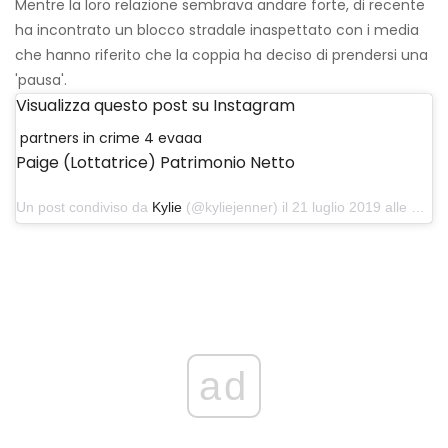
Mentre la loro relazione sembrava andare forte, di recente
ha incontrato un blocco stradale inaspettato con i media
che hanno riferito che la coppia ha deciso di prendersi una
'pausa'.
Visualizza questo post su Instagram
partners in crime 4 evaaa‍‍
Paige (lottatrice) Patrimonio Netto
Un post condiviso da
Kylie
(@kyliejenner) il 21 luglio 2019 alle 14:16 PDT
ad