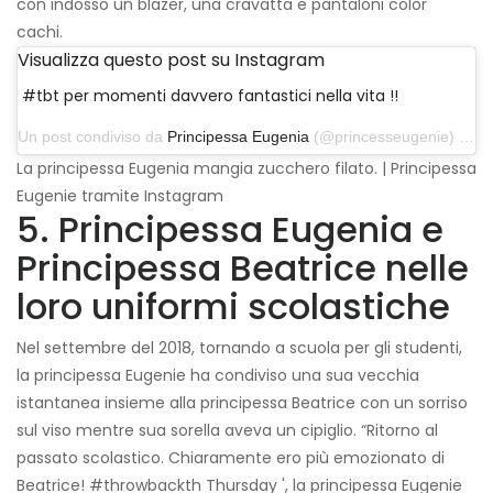
con indosso un blazer, una cravatta e pantaloni color
cachi.
Visualizza questo post su Instagram
#tbt per momenti davvero fantastici nella vita !!
Un post condiviso da
Principessa Eugenia
(@princesseugenie) il 13 settembre 2018 alle 8:59 PDT
La principessa Eugenia mangia zucchero filato. | Principessa
Eugenie tramite Instagram
5. Principessa Eugenia e
Principessa Beatrice nelle
loro uniformi scolastiche
Nel settembre del 2018, tornando a scuola per gli studenti,
la principessa Eugenie ha condiviso una sua vecchia
istantanea insieme alla principessa Beatrice con un sorriso
sul viso mentre sua sorella aveva un cipiglio. “Ritorno al
passato scolastico. Chiaramente ero più emozionato di
Beatrice! #throwbackth Thursday ', la principessa Eugenie