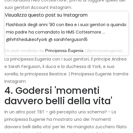
comandava HMS Cottesmore', prima di taggare quello dei
suoi genitori Account Instagram.
Visualizza questo post su Instagram
Flashback degli anni '90 con Bea e i suoi genitori a quando
mio padre ha comandato la HMS Cottesmore ...
@hrhthedukeofyork @ sarahferguson15
Un post condiviso da
Principessa Eugenia
(@princesseugenie) il 1 giugno 2018 alle 11:42 PDT
La principessa Eugenia con i suoi genitori, il principe Andrea
e Sarah Ferguson, il duca e la duchessa di York, e sua
sorella, la principessa Beatrice. | Principessa Eugenie tramite
Instagram
4. Godersi 'momenti
davvero belli della vita'
In un altro post TBT - già percepito uno schema? - La
principessa Eugenie ha mostrato uno dei 'momenti
davvero belli della vita' per lei. Ha mangiato zucchero filato