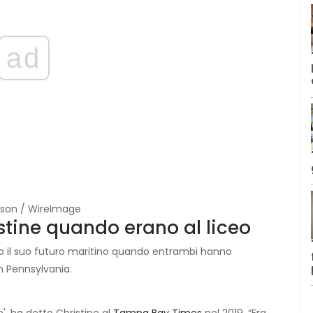
ad
obson / WireImage
stine quando erano al liceo
rato il suo futuro maritino quando entrambi hanno
n Pennsylvania.