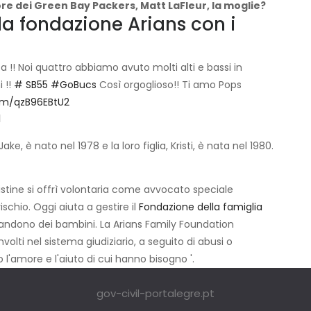
ore dei Green Bay Packers, Matt LaFleur, la moglie?
 la fondazione Arians con i
a !! Noi quattro abbiamo avuto molti alti e bassi in
 !!
# SB55
#GoBucs
Così orgoglioso!! Ti amo Pops
com/qzB96EBtU2
1
Jake, è nato nel 1978 e la loro figlia, Kristi, è nata nel 1980.
istine si offrì volontaria come avvocato speciale
schio. Oggi aiuta a gestire il
Fondazione della famiglia
bbandono dei bambini. La Arians Family Foundation
volti nel sistema giudiziario, a seguito di abusi o
 l'amore e l'aiuto di cui hanno bisogno '.
gov-civil-portalegre.pt