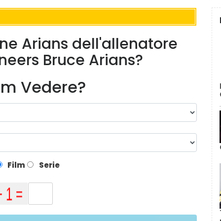
ine Arians dell'allenatore
eers Bruce Arians?
lm Vedere?
Film
Serie