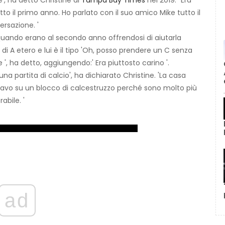
', ha detto Christine al
Tampa Bay Times
nel 2019. “Era
utto il primo anno. Ho parlato con il suo amico Mike tutto il
rsazione. '
 quando erano al secondo anno offrendosi di aiutarla
 di A etero e lui è il tipo 'Oh, posso prendere un C senza
', ha detto, aggiungendo:' Era piuttosto carino '.
una partita di calcio', ha dichiarato Christine. 'La casa
tavo su un blocco di calcestruzzo perché sono molto più
abile. '
ad