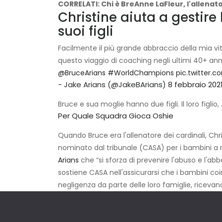
CORRELATI: Chi è BreAnne LaFleur, l'allenat
Christine aiuta a gestire
suoi figli
Facilmente il più grande abbraccio della mia vit
questo viaggio di coaching negli ultimi 40+ anni
@BruceArians
#WorldChampions
pic.twitter.
- Jake Arians (@JakeBArians)
8 febbraio 202
Bruce e sua moglie hanno due figli. Il loro figlio, 
Per Quale Squadra Gioca Oshie
Quando Bruce era l'allenatore dei cardinali, Chr
nominato dal tribunale (CASA) per i bambini a ri
Arians
che “si sforza di prevenire l'abuso e l'a
sostiene CASA nell'assicurarsi che i bambini coin
negligenza da parte delle loro famiglie, ricevano