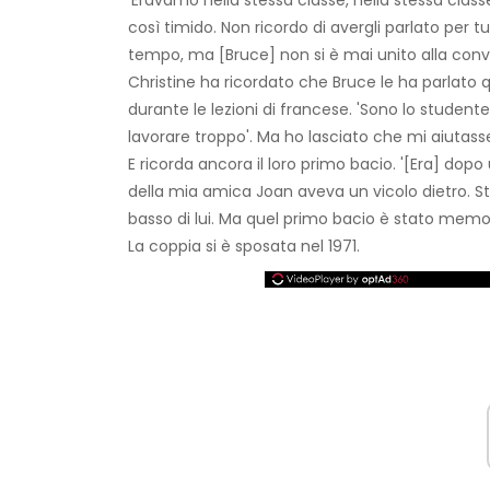
'Eravamo nella stessa classe, nella stessa classe
così timido. Non ricordo di avergli parlato per t
tempo, ma [Bruce] non si è mai unito alla conve
Christine ha ricordato che Bruce le ha parlato
durante le lezioni di francese. 'Sono lo studente
lavorare troppo'. Ma ho lasciato che mi aiutasse 
E ricorda ancora il loro primo bacio. '[Era] dopo 
della mia amica Joan aveva un vicolo dietro. S
basso di lui. Ma quel primo bacio è stato memor
La coppia si è sposata nel 1971.