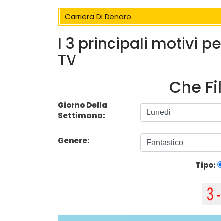
Carriera Di Denaro
I 3 principali motivi p
TV
Che Fi
Giorno Della
Settimana:
Genere:
Tipo: