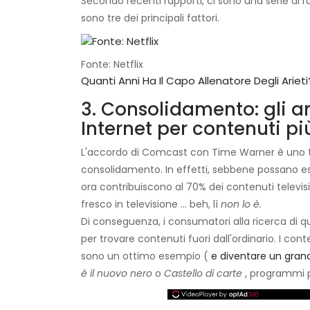
Secondo recenti rapporti, ci sono una serie di r
sono tre dei principali fattori.
Fonte: Netflix
Quanti Anni Ha Il Capo Allenatore Degli Arieti
3. Consolidamento: gli a
Internet per contenuti pi
L'accordo di Comcast con Time Warner è uno tra 
consolidamento. In effetti, sebbene possano ess
ora contribuiscono al 70% dei contenuti televisi
fresco in televisione ... beh, lì
non lo è.
Di conseguenza, i consumatori alla ricerca di qu
per trovare contenuti fuori dall'ordinario. I co
sono un ottimo esempio (
e diventare un gran
è il nuovo nero
o
Castello di carte
, programmi po