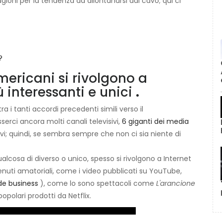
agioni per la tendenza ad allontanarsi dal cavo; qui ci
?
mericani si rivolgono a
ù interessanti e unici
.
i tanti accordi precedenti simili verso il
erci ancora molti canali televisivi,
6 giganti dei media
vi; quindi, se sembra sempre che non ci sia niente di
alcosa di diverso o unico, spesso si rivolgono a Internet
ntenuti amatoriali, come i video pubblicati su YouTube,
de business
), come lo sono spettacoli come
L'arancione
polari prodotti da Netflix.