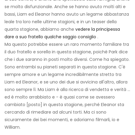
se molto disfunzionale. Anche se hanno avuto molti alti e
bassi, Liam ed Eleanor hanno avuto un legame abbastanza
leale tra loro nelle ultime stagioni, e in un teaser della
quarta stagione, abbiamo anche
vedere la principessa
dare a suo fratello qualche saggio consiglio
.
Ma questo potrebbe essere un raro momento familiare tra
il duo fratello e sorella in questa stagione, poiché Park dice
che i due saranno in posti molto diversi. Come ha spiegato.
Sono entrambi su pianeti separati in questa stagione. C'è
sempre amore e un legame incredibilmente stretto tra
Liam ed Eleanor, e se uno dei due si avvicina all'altro, allora
sono sempre lì. Ma Liam è alla ricerca di vendetta e verità ...
ed è molto arrabbiato e - è quasi come se avessero
cambiato [posto] in questa stagione, perché Eleanor sta
cercando di rimediare ad alcuni torti. Ma ci sono
sicuramente dei bei momenti, e adoriamo filmarli, io e
William.