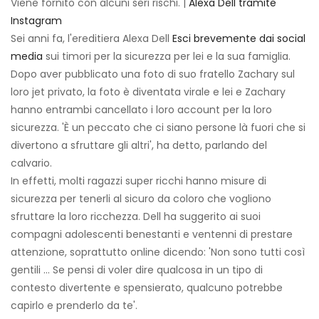
Viene fornito con alcuni seri rischi. |
Alexa Dell tramite
Instagram
Sei anni fa, l'ereditiera Alexa Dell
Esci brevemente dai social
media
sui timori per la sicurezza per lei e la sua famiglia.
Dopo aver pubblicato una foto di suo fratello Zachary sul
loro jet privato, la foto è diventata virale e lei e Zachary
hanno entrambi cancellato i loro account per la loro
sicurezza. 'È un peccato che ci siano persone là fuori che si
divertono a sfruttare gli altri', ha detto, parlando del
calvario.
In effetti, molti ragazzi super ricchi hanno misure di
sicurezza per tenerli al sicuro da coloro che vogliono
sfruttare la loro ricchezza. Dell ha suggerito ai suoi
compagni adolescenti benestanti e ventenni di prestare
attenzione, soprattutto online dicendo: 'Non sono tutti così
gentili ... Se pensi di voler dire qualcosa in un tipo di
contesto divertente e spensierato, qualcuno potrebbe
capirlo e prenderlo da te'.