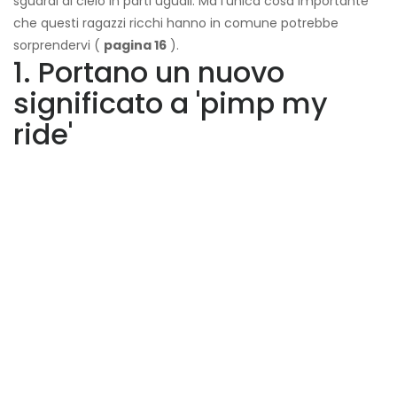
sguardi al cielo in parti uguali. Ma l'unica cosa importante
che questi ragazzi ricchi hanno in comune potrebbe
sorprendervi (
pagina 16
).
1. Portano un nuovo
significato a 'pimp my
ride'