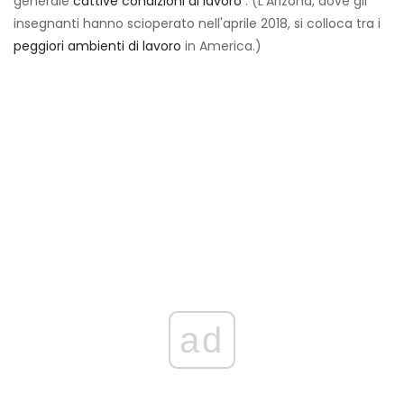
generale
cattive condizioni di lavoro
. (L'Arizona, dove gli
insegnanti hanno scioperato nell'aprile 2018, si colloca tra i
peggiori ambienti di lavoro
in America.)
ad