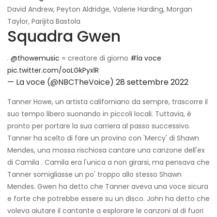
David Andrew, Peyton Aldridge, Valerie Harding, Morgan
Taylor, Parijita Bastola
Squadra Gwen
.
@thowemusic
= creatore di giorno
#la voce
pic.twitter.com/ooLGkPyxlR
— La voce (@NBCTheVoice)
28 settembre 2022
Tanner Howe, un artista californiano da sempre, trascorre il
suo tempo libero suonando in piccoli locali. Tuttavia, è
pronto per portare la sua carriera al passo successivo.
Tanner ha scelto di fare un provino con 'Mercy' di Shawn
Mendes, una mossa rischiosa cantare una canzone dell'ex
di Camila . Camila era l'unica a non girarsi, ma pensava che
Tanner somigliasse un po' troppo allo stesso Shawn
Mendes. Gwen ha detto che Tanner aveva una voce sicura
e forte che potrebbe essere su un disco. John ha detto che
voleva aiutare il cantante a esplorare le canzoni al di fuori