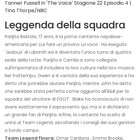
Tanner Fussell in 'The Voice' Stagione 22 Episodio 4 |
Tina Thorpe/NBC
Leggenda della squadra
Parijita Bastola, 17 anni, è la prima cantante nepalese-
americana per cui fare un provino
La voce
. Ha eseguito
'Jealous' di Labrinth ed è diventata l'unico turno di quattro
sedie della notte. Parijita e Camila si sono collegate
sull'importanza di includere la loro cultura nella loro musica.
Nel frattempo, Gwen si è vantata della sua esperienza e ha
detto che potrebbe aiutare Parijita, mentre John ha detto
che sarebbe stata perfetta come aggiunta all'R&B per la
squadra del vincitore di EGOT . Blake ha riconosciuto di non
avere esattamente il sopravvento qui, ma si è dichiarato
un grande fan di Parijita. Infine, la cantante ha scelto di
unirsi al Team Legend, ascoltando i consigli dei suoi genitori
a bordo campo.
Team Legend finora:
Omar Cardona , Emma Brooke,