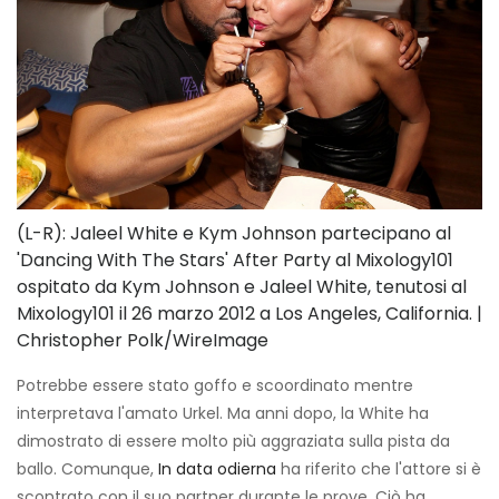
(L-R): Jaleel White e Kym Johnson partecipano al
'Dancing With The Stars' After Party al Mixology101
ospitato da Kym Johnson e Jaleel White, tenutosi al
Mixology101 il 26 marzo 2012 a Los Angeles, California. |
Christopher Polk/WireImage
Potrebbe essere stato goffo e scoordinato mentre
interpretava l'amato Urkel. Ma anni dopo, la White ha
dimostrato di essere molto più aggraziata sulla pista da
ballo. Comunque,
In data odierna
ha riferito che l'attore si è
scontrato con il suo partner durante le prove. Ciò ha