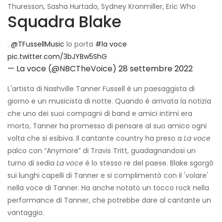
Thuresson, Sasha Hurtado, Sydney Kronmiller, Eric Who
Squadra Blake
.
@TFussellMusic
lo porta
#la voce
pic.twitter.com/3bJYBw5ShG
— La voce (@NBCTheVoice)
28 settembre 2022
L'artista di Nashville Tanner Fussell è un paesaggista di
giorno e un musicista di notte. Quando è arrivata la notizia
che uno dei suoi compagni di band e amici intimi era
morto, Tanner ha promesso di pensare al suo amico ogni
volta che si esibiva. Il cantante country ha preso a
La voce
palco con “Anymore” di Travis Tritt, guadagnandosi un
turno di sedia
La voce
è lo stesso re del paese. Blake sgorgò
sui lunghi capelli di Tanner e si complimentò con il 'volare'
nella voce di Tanner. Ha anche notato un tocco rock nella
performance di Tanner, che potrebbe dare al cantante un
vantaggio.