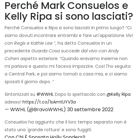
Perché Mark Consuelos e
Kelly Ripa si sono lasciati?
Perché Consuelos e Ripa si sono lasciati in primo luogo? “Ci
siamo dovuti incontrare entrambi e fare un'apparizione
Vivi
con Regis e Kathie Lee
”, ha detto Consuelos in un
precedente
Guarda Cosa succede dal vivo con Andy
Cohen
aspetto esteriore.
“Quando eravamo insieme non
mi parlava e questo mi faceva impazzire. Così l'ho seguita
a Central Park, e poi siamo tornati a casa mia, e ci siamo
sposati il ​​giorno dopo .”
Sintonizzati su
#WWHL
Dopo lo spettacolo con
@Kelly Ripa
adesso!
https://t.co/1sAmtUYV3a
— WWHL (@BravoWWHL)
30 settembre 2022
Consuelos ha aggiunto che il loro tempo separato non è
stato una 'grande rottura' e sono fuggiti.
Con Chi È Sposata Holly Sonders?