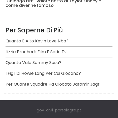
'Chicago Fire': valore netto di Taylor Kinney e
come divenne famoso
Per Saperne Di Più
Quanto È Alto Kevin Love Nba?
Lizzie Brocheré Film E Serie Tv
Quanto Vale Sammy Sosa?
I Figli Di Howie Long Per Cui Giocano?
Per Quante Squadre Ha Giocato Jaromir Jagr
gov-civil-portalegre.pt