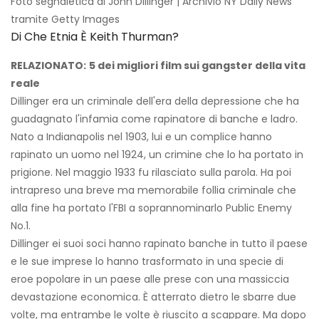
Foto segnaletica di John Dillinger | Archivio NY Daily News
tramite Getty Images
Di Che Etnia È Keith Thurman?
RELAZIONATO:
5 dei migliori film sui gangster della vita
reale
Dillinger era un criminale dell'era della depressione che ha
guadagnato l'infamia come rapinatore di banche e ladro.
Nato a Indianapolis nel 1903, lui e un complice hanno
rapinato un uomo nel 1924, un crimine che lo ha portato in
prigione. Nel maggio 1933 fu rilasciato sulla parola. Ha poi
intrapreso una breve ma memorabile follia criminale che
alla fine ha portato l'FBI a soprannominarlo Public Enemy
No.1.
Dillinger ei suoi soci hanno rapinato banche in tutto il paese
e le sue imprese lo hanno trasformato in una specie di
eroe popolare in un paese alle prese con una massiccia
devastazione economica. È atterrato dietro le sbarre due
volte, ma entrambe le volte è riuscito a scappare. Ma dopo