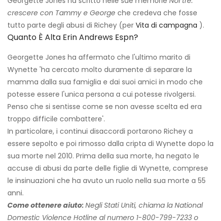
Georgette Jones ha scritto nelle sue memorie
Noi tre:
crescere con Tammy e George
che credeva che fosse
tutto parte degli abusi di Richey (per
Vita di campagna
).
Quanto È Alta Erin Andrews Espn?
Georgette Jones ha affermato che l'ultimo marito di
Wynette 'ha cercato molto duramente di separare la
mamma dalla sua famiglia e dai suoi amici in modo che
potesse essere l'unica persona a cui potesse rivolgersi.
Penso che si sentisse come se non avesse scelta ed era
troppo difficile combattere'.
In particolare, i continui disaccordi portarono Richey a
essere sepolto e poi rimosso dalla cripta di Wynette dopo la
sua morte nel 2010. Prima della sua morte, ha negato le
accuse di abusi da parte delle figlie di Wynette, comprese
le insinuazioni che ha avuto un ruolo nella sua morte a 55
anni.
Come ottenere aiuto:
Negli Stati Uniti, chiama la National
Domestic Violence Hotline al numero 1-800-799-7233 o