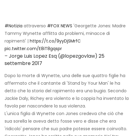
#Notizia
attraverso
#FOX NEWS
'Georgette Jones: Madre
Tammy Wynette afflitta da problemi, minacce di
rapimenti' |
https://t.co/9yyDjSMrfC
pic.twitter.com/E8iT8gqspr
– Jorge Luis Lopez Esq (@lopezgovlaw)
25
settembre 2017
Dopo la morte di Wynette, una delle sue quattro figlie ha
affermato che il cantante di 'Stand by Your Man' le ha
detto che la storia del rapimento era una bugia. Secondo
Jackie Daly, Richey era violento e la coppia ha inventato la
favola per nascondere la sua violenza.
L'unica figlia di Wynette con Jones credeva che ciò che
sua sorella le aveva detto fosse vero e disse che era
'ridicolo' pensare che suo padre potesse essere coinvolto.