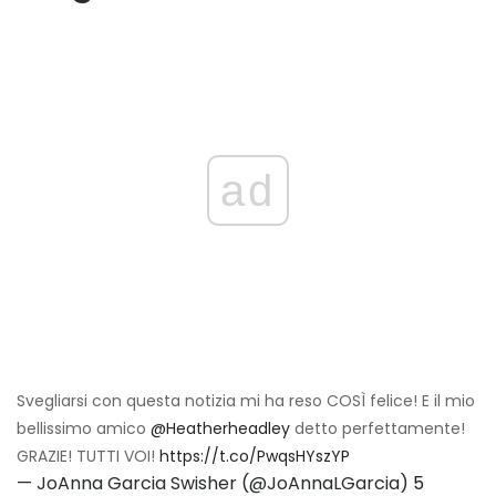
ad
Svegliarsi con questa notizia mi ha reso COSÌ felice! E il mio
bellissimo amico
@Heatherheadley
detto perfettamente!
GRAZIE! TUTTI VOI!
https://t.co/PwqsHYszYP
— JoAnna Garcia Swisher (@JoAnnaLGarcia)
5