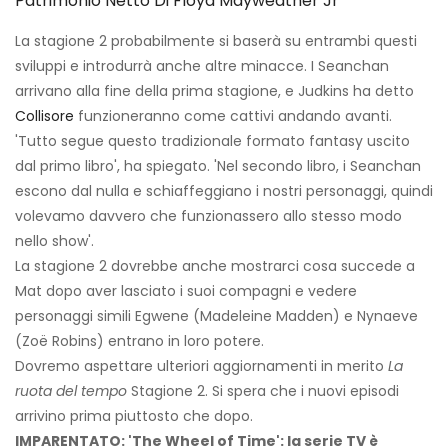
Patrimonio Netto Di Floyd Mayweather Jr
La stagione 2 probabilmente si baserà su entrambi questi
sviluppi e introdurrà anche altre minacce. I Seanchan
arrivano alla fine della prima stagione, e Judkins ha detto
Collisore
funzioneranno come cattivi andando avanti.
'Tutto segue questo tradizionale formato fantasy uscito
dal primo libro', ha spiegato. 'Nel secondo libro, i Seanchan
escono dal nulla e schiaffeggiano i nostri personaggi, quindi
volevamo davvero che funzionassero allo stesso modo
nello show'.
La stagione 2 dovrebbe anche mostrarci cosa succede a
Mat dopo aver lasciato i suoi compagni e vedere
personaggi simili Egwene (Madeleine Madden) e Nynaeve
(Zoë Robins) entrano in loro potere.
Dovremo aspettare ulteriori aggiornamenti in merito
La
ruota del tempo
Stagione 2. Si spera che i nuovi episodi
arrivino prima piuttosto che dopo.
IMPARENTATO: 'The Wheel of Time': la serie TV è