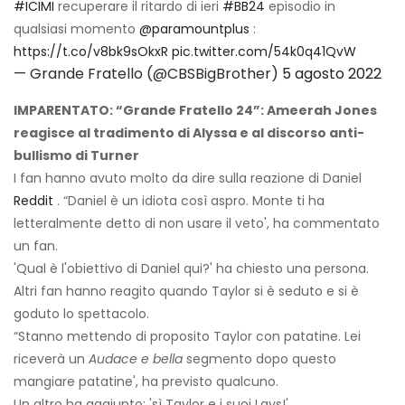
#ICIMI
recuperare il ritardo di ieri
#BB24
episodio in
qualsiasi momento
@paramountplus
:
https://t.co/v8bk9sOkxR
pic.twitter.com/54k0q41QvW
— Grande Fratello (@CBSBigBrother)
5 agosto 2022
IMPARENTATO: “Grande Fratello 24”: Ameerah Jones
reagisce al tradimento di Alyssa e al discorso anti-
bullismo di Turner
I fan hanno avuto molto da dire sulla reazione di Daniel
Reddit
. “Daniel è un idiota così aspro. Monte ti ha
letteralmente detto di non usare il veto', ha commentato
un fan.
'Qual è l'obiettivo di Daniel qui?' ha chiesto una persona.
Altri fan hanno reagito quando Taylor si è seduto e si è
goduto lo spettacolo.
“Stanno mettendo di proposito Taylor con patatine. Lei
riceverà un
Audace e bella
segmento dopo questo
mangiare patatine', ha previsto qualcuno.
Un altro ha aggiunto: 'sì Taylor e i suoi Lays!'