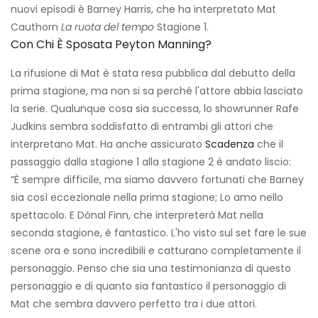
nuovi episodi è Barney Harris, che ha interpretato Mat
Cauthorn
La ruota del tempo
Stagione 1.
Con Chi È Sposata Peyton Manning?
La rifusione di Mat è stata resa pubblica dal debutto della
prima stagione, ma non si sa perché l'attore abbia lasciato
la serie. Qualunque cosa sia successa, lo showrunner Rafe
Judkins sembra soddisfatto di entrambi gli attori che
interpretano Mat. Ha anche assicurato
Scadenza
che il
passaggio dalla stagione 1 alla stagione 2 è andato liscio:
“È sempre difficile, ma siamo davvero fortunati che Barney
sia così eccezionale nella prima stagione; Lo amo nello
spettacolo. E Dónal Finn, che interpreterà Mat nella
seconda stagione, è fantastico. L'ho visto sul set fare le sue
scene ora e sono incredibili e catturano completamente il
personaggio. Penso che sia una testimonianza di questo
personaggio e di quanto sia fantastico il personaggio di
Mat che sembra davvero perfetto tra i due attori.