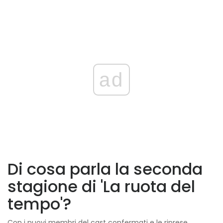
ad
Di cosa parla la seconda
stagione di 'La ruota del
tempo'?
Con i nuovi membri del cast confermati e le riprese