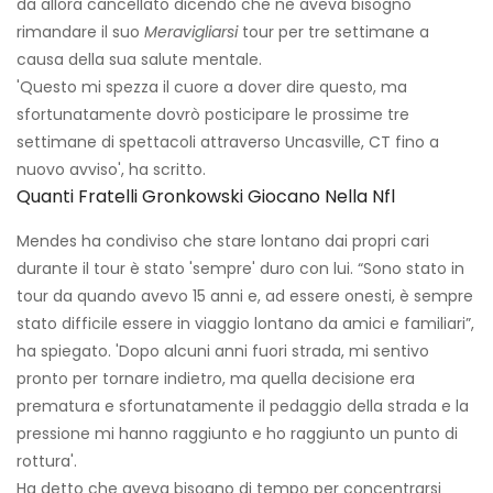
da allora cancellato dicendo che ne aveva bisogno
rimandare il suo
Meravigliarsi
tour per tre settimane a
causa della sua salute mentale.
'Questo mi spezza il cuore a dover dire questo, ma
sfortunatamente dovrò posticipare le prossime tre
settimane di spettacoli attraverso Uncasville, CT fino a
nuovo avviso', ha scritto.
Quanti Fratelli Gronkowski Giocano Nella Nfl
Mendes ha condiviso che stare lontano dai propri cari
durante il tour è stato 'sempre' duro con lui. “Sono stato in
tour da quando avevo 15 anni e, ad essere onesti, è sempre
stato difficile essere in viaggio lontano da amici e familiari”,
ha spiegato. 'Dopo alcuni anni fuori strada, mi sentivo
pronto per tornare indietro, ma quella decisione era
prematura e sfortunatamente il pedaggio della strada e la
pressione mi hanno raggiunto e ho raggiunto un punto di
rottura'.
Ha detto che aveva bisogno di tempo per concentrarsi