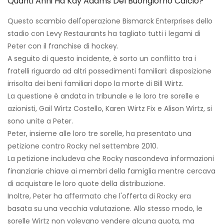
Quanti Anni Ha Kay Adams Del Buongiorno Calcio?
Questo scambio dell'operazione Bismarck Enterprises dello
stadio con Levy Restaurants ha tagliato tutti i legami di
Peter con il franchise di hockey.
A seguito di questo incidente, è sorto un conflitto tra i
fratelli riguardo ad altri possedimenti familiari: disposizione
irrisolta dei beni familiari dopo la morte di Bill Wirtz.
La questione è andata in tribunale e le loro tre sorelle e
azionisti, Gail Wirtz Costello, Karen Wirtz Fix e Alison Wirtz, si
sono unite a Peter.
Peter, insieme alle loro tre sorelle, ha presentato una
petizione contro Rocky nel settembre 2010.
La petizione includeva che Rocky nascondeva informazioni
finanziarie chiave ai membri della famiglia mentre cercava
di acquistare le loro quote della distribuzione.
Inoltre, Peter ha affermato che l'offerta di Rocky era
basata su una vecchia valutazione. Allo stesso modo, le
sorelle Wirtz non volevano vendere alcuna quota, ma