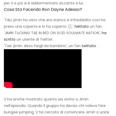
per V e poi si è addormentato accanto a lui.
Cosa Sta Facendo Ron Dayne Adesso?
'YALL jimin ha visto che era stanco e infreddolito così ha
preso una coperta e lo ha coperto: ((,'
twittato
un fan.
'JIMIN TUCKING TAE IN BED ON GOD SOULMATE NATION',
ha
scritto
un utente di Twitter.
'Tae: jimin: devo fargli da bambino', un fan
twittato
.
V ha anche mostrato quanto sia vicino a Jimin
nell'episodio. Quando il gruppo ha deciso chi voleva fare
bungee jumping, V ha cercato di convincere Jimin a unirsi.