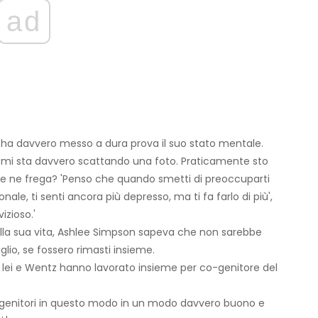
ad
 ha davvero messo a dura prova il suo stato mentale.
no mi sta davvero scattando una foto. Praticamente sto
i se ne frega? 'Penso che quando smetti di preoccuparti
nale, ti senti ancora più depresso, ma ti fa farlo di più',
izioso.'
lla sua vita, Ashlee Simpson sapeva che non sarebbe
glio, se fossero rimasti insieme.
, lei e Wentz hanno lavorato insieme per co-genitore del
genitori in questo modo in un modo davvero buono e