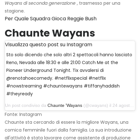
Wayans di seconda generazione
, trasmesso per una
stagione.
Per Quale Squadra Gioca Reggie Bush
Chaunte Wayans
Visualizza questo post su Instagram
Sto solo dicendo che solo altri 2 spettacoli hanno lasciato
Reno, Nevada alle 18:30 e alle 21:00 Catch Me at the
Pioneer Underground Tonight. Tix avvalersi di
@renotahoecomedy. #netflixspecial #netflix
#nowstreaming #chauntewayans #tiffanyhaddish
#theyready
Un post condiviso da
Chaunte 'Wayans
(@cwayans) il 24 agosto 2019 alle 14:42 PDT
Fonte: Instagram
Chaunte sta cercando di essere la migliore Wayans, una
comica femminile fuori dalla famiglia. La sua introduzione
all'attività è stata lavorare come assistente di produzione