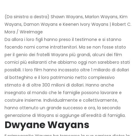
(Da sinistra a destra) Shawn Wayans, Marlon Wayans, Kim
Wayans, Damon Wayans e Keenen Ivory Wayans | Robert C.
Mora / WireImage
Da allora i loro figli hanno preso il testimone e si stanno
facendo nomi come intrattenitori. Ma se non fosse stato
per il genio dei fratelli Wayans più grandi, alcuni dei film
comici più esilaranti che abbiamo oggi non sarebbero stati
possibili. I loro film hanno incassato oltre 1 miliardo di dollari
al botteghino e il loro patrimonio netto complessivo
stimato è di oltre 300 milioni di dollari. Hanno anche
insegnato al mondo che le famiglie possono lavorare e
costruire insieme. Individualmente e collettivamente,
hanno ottenuto un grande successo e ora, la seconda
generazione di Wayans si aggiunge all'eredità di famiglia.
Dwyane Wayans
Il primogenito Wayans ha trascorso la sua carriera dietro la