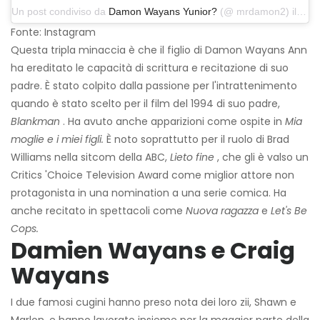
Un post condiviso da
Damon Wayans Yunior?
(@ mrdamon2) il 7 dicembre 2018 alle 21:49 PST
Fonte: Instagram
Questa tripla minaccia è che il figlio di Damon Wayans Ann
ha ereditato le capacità di scrittura e recitazione di suo
padre. È stato colpito dalla passione per l'intrattenimento
quando è stato scelto per il film del 1994 di suo padre,
Blankman
. Ha avuto anche apparizioni come ospite in
Mia
moglie e i miei figli.
È noto soprattutto per il ruolo di Brad
Williams nella sitcom della ABC,
Lieto fine
, che gli è valso un
Critics 'Choice Television Award come miglior attore non
protagonista in una nomination a una serie comica. Ha
anche recitato in spettacoli come
Nuova ragazza
e
Let's Be
Cops.
Damien Wayans e Craig
Wayans
I due famosi cugini hanno preso nota dei loro zii, Shawn e