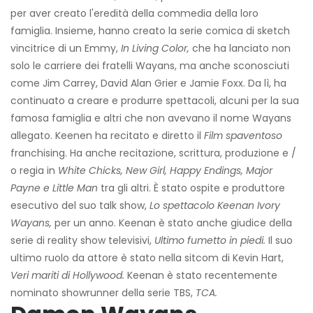
per aver creato l'eredità della commedia della loro
famiglia. Insieme, hanno creato la serie comica di sketch
vincitrice di un Emmy,
In Living Color,
che ha lanciato non
solo le carriere dei fratelli Wayans, ma anche sconosciuti
come Jim Carrey, David Alan Grier e Jamie Foxx. Da lì, ha
continuato a creare e produrre spettacoli, alcuni per la sua
famosa famiglia e altri che non avevano il nome Wayans
allegato. Keenen ha recitato e diretto il
Film spaventoso
franchising. Ha anche recitazione, scrittura, produzione e /
o regia in
White Chicks, New Girl, Happy Endings, Major
Payne e Little Man
tra gli altri. È stato ospite e produttore
esecutivo del suo talk show,
Lo spettacolo Keenan Ivory
Wayans,
per un anno. Keenan è stato anche giudice della
serie di reality show televisivi,
Ultimo fumetto in piedi.
Il suo
ultimo ruolo da attore è stato nella sitcom di Kevin Hart,
Veri mariti di Hollywood.
Keenan è stato recentemente
nominato showrunner della serie TBS,
TCA.