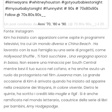
#kimwayans #whitneyhouston #gotyourbabiestonight
#imyourbabytonight #funnyshit # 90s # 70s80s90s
Follow @ 70s.80s.90s__
Un post condiviso da
Anni '70, '80 e '90.
(@ 70.80s.90s__) il 20 novembre 2019 alle 15:35 PST
Fonte: Instagram
Kim ha iniziato con apparizioni come ospite in programmi
televisivi, tra cui
Un mondo diverso
e
China Beach
. Ha
lavorato con la sua famiglia su una serie di progetti, come
Hollywood Shuffle
,
Ti farò succhiare
,
Una vergogna sporca
in basso,
Non essere una minaccia per South Central
mentre bevi il tuo succo nel cofano, e ha anche avuto un
ruolo da protagonista nel film
Juwanna man.
La grande
occasione di Kim è arrivata quando ha iniziato ad apparire
nella creazione dei Wayans,
In colore vivente.
Dietro le
quinte, ha scritto i crediti
Mia moglie e figli
. Si è anche
ramificata nel mondo letterario, coautrice della serie di libri
per bambini,
Amy Hodgepodge.