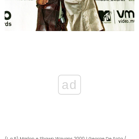
ad
(L a R) Marlon e Shawn Wayans 2000 | George De Sota /