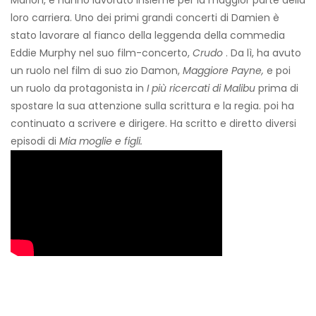
Marlon, e hanno lavorato insieme per la maggior parte della
loro carriera. Uno dei primi grandi concerti di Damien è
stato lavorare al fianco della leggenda della commedia
Eddie Murphy nel suo film-concerto,
Crudo
. Da lì, ha avuto
un ruolo nel film di suo zio Damon,
Maggiore Payne,
e poi
un ruolo da protagonista in
I più ricercati di Malibu
prima di
spostare la sua attenzione sulla scrittura e la regia. poi ha
continuato a scrivere e dirigere. Ha scritto e diretto diversi
episodi di
Mia moglie e figli.