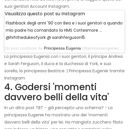
suoi genitori Account Instagram.
Visualizza questo post su Instagram
Flashback degli anni '90 con Bea e i suoi genitori a quando
mio padre ha comandato la HMS Cottesmore ...
@hrhthedukeofyork @ sarahferguson15
Un post condiviso da
Principessa Eugenia
(@princesseugenie) il 1 giugno 2018 alle 11:42 PDT
La principessa Eugenia con i suoi genitori, il principe Andrea
e Sarah Ferguson, il duca e la duchessa di York, e sua
sorella, la principessa Beatrice. | Principessa Eugenie tramite
Instagram
4. Godersi 'momenti
davvero belli della vita'
In un altro post TBT - già percepito uno schema? - La
principessa Eugenie ha mostrato uno dei 'momenti
davvero belli della vita' per lei. Ha mangiato zucchero filato