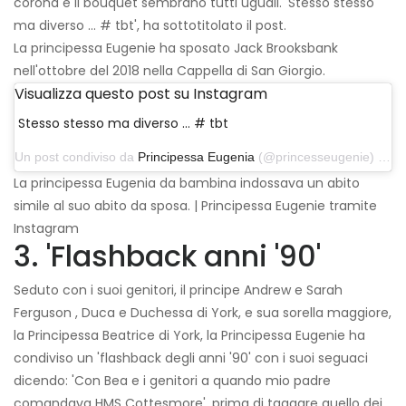
corona e il bouquet sembrano tutti uguali. 'Stesso stesso
ma diverso ... # tbt', ha sottotitolato il post.
La principessa Eugenie ha sposato Jack Brooksbank
nell'ottobre del 2018 nella Cappella di San Giorgio.
Visualizza questo post su Instagram
Stesso stesso ma diverso ... # tbt
Un post condiviso da
Principessa Eugenia
(@princesseugenie) il 14 marzo 2019 alle 9:54 PDT
La principessa Eugenia da bambina indossava un abito
simile al suo abito da sposa. | Principessa Eugenie tramite
Instagram
3. 'Flashback anni '90'
Seduto con i suoi genitori, il principe Andrew e Sarah
Ferguson , Duca e Duchessa di York, e sua sorella maggiore,
la Principessa Beatrice di York, la Principessa Eugenie ha
condiviso un 'flashback degli anni '90' con i suoi seguaci
dicendo: 'Con Bea e i genitori a quando mio padre
comandava HMS Cottesmore', prima di taggare quello dei