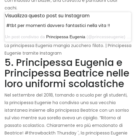
con indosso un blazer, una cravatta e pantaloni color
cachi.
Visualizza questo post su Instagram
#tbt per momenti davvero fantastici nella vita !!
Un post condiviso da
Principessa Eugenia
(@princesseugenie) il 13 settembre 2018 alle 8:59 PDT
La principessa Eugenia mangia zucchero filato. | Principessa
Eugenie tramite Instagram
5. Principessa Eugenia e
Principessa Beatrice nelle
loro uniformi scolastiche
Nel settembre del 2018, tornando a scuola per gli studenti,
la principessa Eugenie ha condiviso una sua vecchia
istantanea insieme alla principessa Beatrice con un sorriso
sul viso mentre sua sorella aveva un cipiglio. “Ritorno al
passato scolastico. Chiaramente ero più emozionato di
Beatrice! #throwbackth Thursday ', la principessa Eugenie