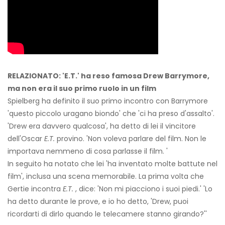
RELAZIONATO: 'E.T.' ha reso famosa Drew Barrymore,
ma non era il suo primo ruolo in un film
Spielberg ha definito il suo primo incontro con Barrymore
'questo piccolo uragano biondo' che 'ci ha preso d'assalto'.
'Drew era davvero qualcosa', ha detto di lei il vincitore
dell'Oscar
E.T.
provino. 'Non voleva parlare del film. Non le
importava nemmeno di cosa parlasse il film. '
In seguito ha notato che lei 'ha inventato molte battute nel
film', inclusa una scena memorabile. La prima volta che
Gertie incontra
E.T.
, dice: 'Non mi piacciono i suoi piedi.' 'Lo
ha detto durante le prove, e io ho detto, 'Drew, puoi
ricordarti di dirlo quando le telecamere stanno girando?''