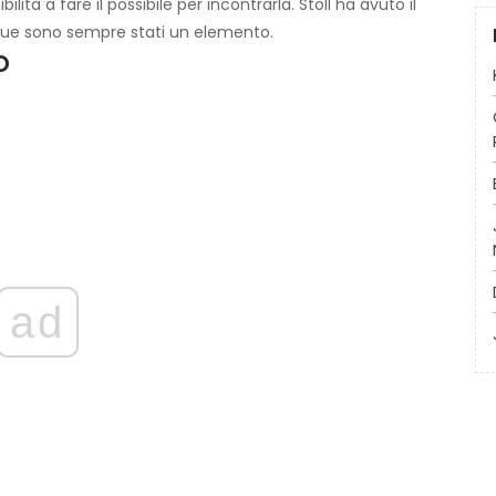
ità a fare il possibile per incontrarla. Stoll ha avuto il
due sono sempre stati un elemento.
o
ad