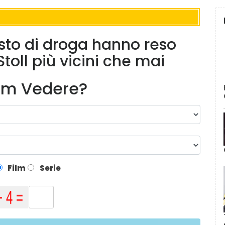
usto di droga hanno reso
toll più vicini che mai
lm Vedere?
Film
Serie