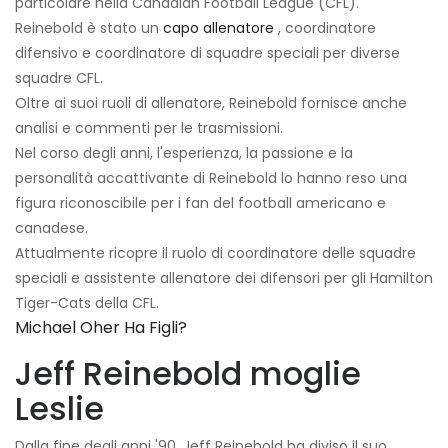
particolare nella Canadian Football League (CFL).
Reinebold è stato un
capo allenatore
, coordinatore
difensivo e coordinatore di squadre speciali per diverse
squadre CFL.
Oltre ai suoi ruoli di allenatore, Reinebold fornisce anche
analisi e commenti per le trasmissioni.
Nel corso degli anni, l'esperienza, la passione e la
personalità accattivante di Reinebold lo hanno reso una
figura riconoscibile per i fan del football americano e
canadese.
Attualmente ricopre il ruolo di coordinatore delle squadre
speciali e assistente allenatore dei difensori per gli Hamilton
Tiger-Cats della CFL.
Michael Oher Ha Figli?
Jeff Reinebold moglie
Leslie
Dalla fine degli anni '90, Jeff Reinebold ha diviso il suo