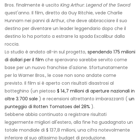
Bros. finalmente è uscito
King Arthur: Legend of the Sword
quest'anno. Il film, diretto da Guy Ritchie, vede Charlie
Hunnam nei panni di Arthur, che deve abbracciare il suo
destino per diventare un leader leggendario dopo che il
destino lo ha portato a estrarre la spada Excalibur dalla
roccia.
Lo studio è andato all-in sul progetto,
spendendo 175 milioni
di dollari per il film
che speravano sarebbe servito come
base per un nuovo franchise d'azione. Sfortunatamente
per la Warner Bros., le cose non sono andate come
previsto. Il film si è aperto con risultati disastrosi al
botteghino (un pietoso
$ 14,7 milioni di aperture nazionali in
oltre 3.700 sale
) e recensioni altrettanto imbarazzanti (
un
punteggio di Rotten Tomatoes del 28%
).
Sebbene abbia continuato a registrare risultati
leggermente migliori all'estero, alla fine ha guadagnato un
totale mondiale di $ 137,8 milioni, una cifra notevolmente
inferiore al suo altissimo budget di produzione.