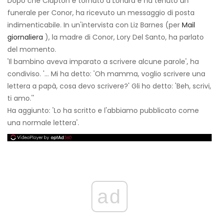
Dopo che Clapton è tornato a Londra e ha tenuto un
funerale per Conor, ha ricevuto un messaggio di posta
indimenticabile. In un'intervista con Liz Barnes (per
Mail
giornaliera
), la madre di Conor, Lory Del Santo, ha parlato
del momento.
'Il bambino aveva imparato a scrivere alcune parole', ha
condiviso. '... Mi ha detto: 'Oh mamma, voglio scrivere una
lettera a papà, cosa devo scrivere?' Gli ho detto: 'Beh, scrivi,
ti amo.''
Ha aggiunto: 'Lo ha scritto e l'abbiamo pubblicato come
una normale lettera'.
ad