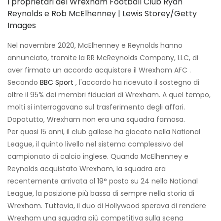
I proprietari del Wrexham Football Club Ryan
Reynolds e Rob McElhenney | Lewis Storey/Getty
Images
Nel novembre 2020, McElhenney e Reynolds hanno
annunciato, tramite la RR McReynolds Company, LLC, di
aver firmato un accordo acquistare il Wrexham AFC .
Secondo
BBC Sport
, l'accordo ha ricevuto il sostegno di
oltre il 95% dei membri fiduciari di Wrexham. A quel tempo,
molti si interrogavano sul trasferimento degli affari.
Dopotutto, Wrexham non era una squadra famosa.
Per quasi 15 anni, il club gallese ha giocato nella National
League, il quinto livello nel sistema complessivo del
campionato di calcio inglese. Quando McElhenney e
Reynolds acquistato Wrexham, la squadra era
recentemente arrivata al 19° posto su 24 nella National
League, la posizione più bassa di sempre nella storia di
Wrexham. Tuttavia, il duo di Hollywood sperava di rendere
Wrexham una squadra più competitiva sulla scena