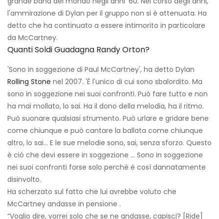
grande band del mondo negli anni '60. Nel corso degli anni,
l'ammirazione di Dylan per il gruppo non si è attenuata. Ha
detto che ha continuato a essere intimorito in particolare
da McCartney.
Quanti Soldi Guadagna Randy Orton?
'Sono in soggezione di Paul McCartney', ha detto Dylan
Rolling Stone
nel 2007. 'È l'unico di cui sono sbalordito. Ma
sono in soggezione nei suoi confronti. Può fare tutto e non
ha mai mollato, lo sai. Ha il dono della melodia, ha il ritmo.
Può suonare qualsiasi strumento. Può urlare e gridare bene
come chiunque e può cantare la ballata come chiunque
altro, lo sai... E le sue melodie sono, sai, senza sforzo. Questo
è ciò che devi essere in soggezione … Sono in soggezione
nei suoi confronti forse solo perché è così dannatamente
disinvolto.
Ha scherzato sul fatto che lui avrebbe voluto che
McCartney andasse in pensione .
“Voglio dire, vorrei solo che se ne andasse, capisci? [Ride]