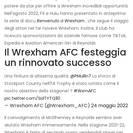
potere da star per offrire a Wrexham incredibili opportunità.
Nell'agosto 2022, FX e Hulu hanno presentato in anteprima
la serie di docu
Benvenuto a Wrexham
, che segue il viaggio
degli attori nel far rivivere Wrexham. Inoltre, il club ha
ricevuto sponsorizzazioni da aziende famose come TikTok,
Expedia e Aviation American Gin di Reynolds.
Il Wrexham AFC festeggia
un rinnovato successo
Una finitura di altissima qualità.
@PMullin7
Lo sforzo di
Stockport County nell'FA Trophy è stato votato come il
nostro obiettivo della stagione! ?
#WxmAFC
pic.twitter.com/SidTYTQ1l0
— Wrexham AFC (@Wrexham_AFC)
24 maggio 2022
Il coinvolgimento di McElhenney e Reynolds sembra aver
aiutato Wrexham immensamente. Nella stagione 2021-22,
Wrexham è finito al secondo posto, rendendoli idonei per