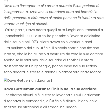
Dave era l'insegnante più amato durante il suo periodo di
insegnamento. Amava e si prendeva cura dei bambini e
delle persone, a differenza di molte persone là fuori. Era raro
vedere quel tipo di affinità.
D'altra parte, Dave adora quegli otto lunghi anni trascorsi a
Spacekenkill. Fu lui a stabilire per primo l'evento calcistico
della scuola nel 1973; allora aveva solo ventidue anni.
Ora parliamo del suo ufficio, il piccolo spazio che rimane
intatto, che lo ha aiutato a costruire da zero la sua carriera.
Anche se la sala pesi della squadra di football è stata
trasformata in un ripostiglio, poche cose nel suo ufficio
sono ancora le stesse e danno un'atmosfera rinfrescante.
Dave Gettleman durante l'inizio della sua carriera
Per citarne alcuni, c'è la stessa lavagna su cui Gettleman
disegnava le commedie, e l'ufficio è dietro i bidoni della
spazzatura stracolmi e gli stracci nei secchi.