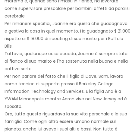
materna e, quando sono rimasti in Florida, ha lavorato
come supervisore prescolare per bambini affetti da paralisi
cerebrale.
Per rimanere specifici, Joanne era quella che guadagnava
e gestiva la casa in quel momento. Ha guadagnato $ 21.000
rispetto ai $ 18.000 di scouting di suo marito per i Buffalo
Bills.
Tuttavia, qualunque cosa accada, Joanne è sempre stata
al fianco di suo marito e l'ha sostenuta nella buona e nella
cattiva sorte.
Per non parlare del fatto che il figlio di Dave, Sam, lavora
come tecnico di supporto presso il Berkeley College
Information Technology and Services. E la figlia Ana è a
YWAM Minneapolis mentre Aaron vive nel New Jersey ed è
sposato.
Ora, tutto questo riguardava la sua vita personale e la sua
famiglia. Come ogni altro essere umano normale sul
pianeta, anche lui aveva i suoi alti e bassi. Non tutto è