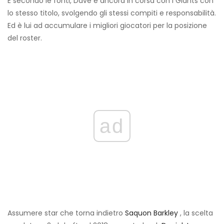
E secondo le fonti, Dave è ancora in corsa con i Giants con
lo stesso titolo, svolgendo gli stessi compiti e responsabilità.
Ed è lui ad accumulare i migliori giocatori per la posizione
del roster.
ad
Assumere star che torna indietro
Saquon Barkley
, la scelta