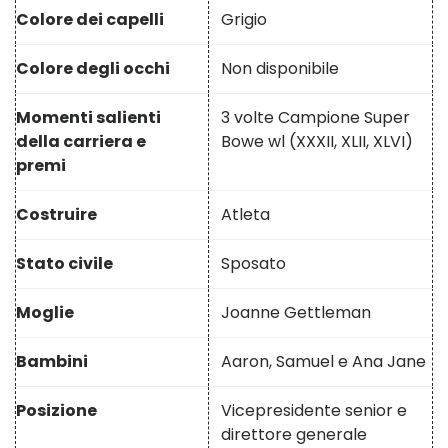
Colore dei capelli
Grigio
Colore degli occhi
Non disponibile
Momenti salienti
3 volte Campione Super
della carriera e
Bowe wl (XXXII, XLII, XLVI)
premi
Costruire
Atleta
Stato civile
Sposato
Moglie
Joanne Gettleman
Bambini
Aaron, Samuel e Ana Jane
Posizione
Vicepresidente senior e
direttore generale