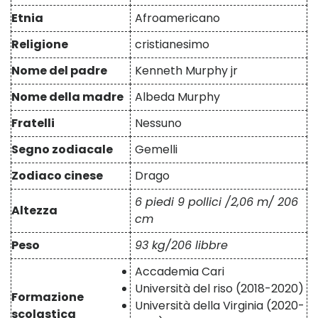
Etnia
Afroamericano
Religione
cristianesimo
Nome del padre
Kenneth Murphy jr
Nome della madre
Albeda Murphy
Fratelli
Nessuno
Segno zodiacale
Gemelli
Zodiaco cinese
Drago
6 piedi 9 pollici /2,06 m/ 206
Altezza
cm
Peso
93 kg/206 libbre
Accademia Cari
Università del riso (2018-2020)
Formazione
Università della Virginia (2020-
scolastica