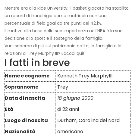
Mentre era alla Rice University, il basket giocato ha stabilito
un record di franchigia come matricola con una
percentuale di field goal da tre punti del 42,1%.
Il motivo alla base della sua importanza nell'NBA è la sua
dedizione allo sport e il sostegno della famiglia.
Vuoi saperne di più sul patrimonio netto, la famiglia e le
relazioni di Trey Murphy III? Eccoci qui!
I fatti in breve
Nome e cognome
Kenneth Trey MurphyIII
Soprannome
Trey
Data di nascita
18 giugno 2000
Età
di 22 anni
Luogo di nascita
Durham, Carolina del Nord
Nazionalità
americano