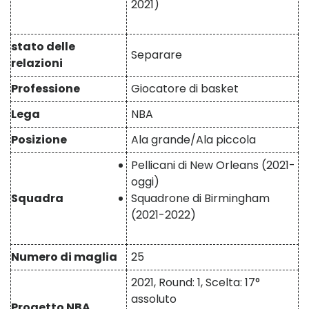
2021)
stato delle
Separare
relazioni
Professione
Giocatore di basket
Lega
NBA
Posizione
Ala grande/Ala piccola
Pellicani di New Orleans (2021-
oggi)
Squadra
Squadrone di Birmingham
(2021-2022)
Numero di maglia
25
2021, Round: 1, Scelta: 17°
assoluto
Progetto NBA