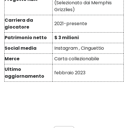
(Selezionato dai Memphis
Grizzlies)
Carriera da
2021-presente
giocatore
Patrimonio netto
$ 3 milioni
Social media
Instagram
,
Cinguettio
Merce
Carta collezionabile
Ultimo
febbraio 2023
aggiornamento