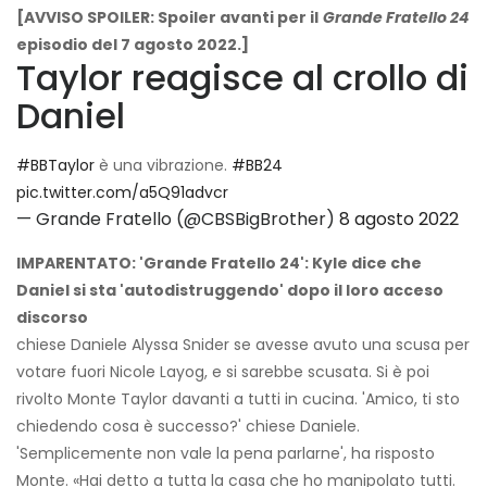
[AVVISO SPOILER: Spoiler avanti per il
Grande Fratello 24
episodio del 7 agosto 2022.]
Taylor reagisce al crollo di
Daniel
#BBTaylor
è una vibrazione.
#BB24
pic.twitter.com/a5Q91advcr
— Grande Fratello (@CBSBigBrother)
8 agosto 2022
IMPARENTATO: 'Grande Fratello 24': Kyle dice che
Daniel si sta 'autodistruggendo' dopo il loro acceso
discorso
chiese Daniele Alyssa Snider se avesse avuto una scusa per
votare fuori Nicole Layog, e si sarebbe scusata. Si è poi
rivolto Monte Taylor davanti a tutti in cucina. 'Amico, ti sto
chiedendo cosa è successo?' chiese Daniele.
'Semplicemente non vale la pena parlarne', ha risposto
Monte. «Hai detto a tutta la casa che ho manipolato tutti.