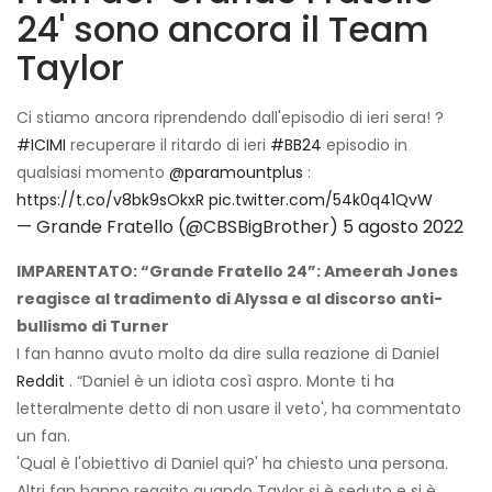
24' sono ancora il Team
Taylor
Ci stiamo ancora riprendendo dall'episodio di ieri sera! ?
#ICIMI
recuperare il ritardo di ieri
#BB24
episodio in
qualsiasi momento
@paramountplus
:
https://t.co/v8bk9sOkxR
pic.twitter.com/54k0q41QvW
— Grande Fratello (@CBSBigBrother)
5 agosto 2022
IMPARENTATO: “Grande Fratello 24”: Ameerah Jones
reagisce al tradimento di Alyssa e al discorso anti-
bullismo di Turner
I fan hanno avuto molto da dire sulla reazione di Daniel
Reddit
. “Daniel è un idiota così aspro. Monte ti ha
letteralmente detto di non usare il veto', ha commentato
un fan.
'Qual è l'obiettivo di Daniel qui?' ha chiesto una persona.
Altri fan hanno reagito quando Taylor si è seduto e si è