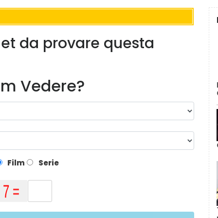
get da provare questa
lm Vedere?
Film
Serie