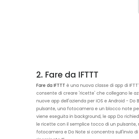
2. Fare da IFTTT
Fare da IFTTT
è una nuova classe di app di IFTTT
consente di creare 'ricette' che collegano le azio
nuove app dell'azienda per iOS e Android - Do 
pulsante, una fotocamera e un blocco note perso
viene eseguita in background, le app Do richiedo
le ricette con il semplice tocco di un pulsante
fotocamera e Do Note si concentra sull'invio d