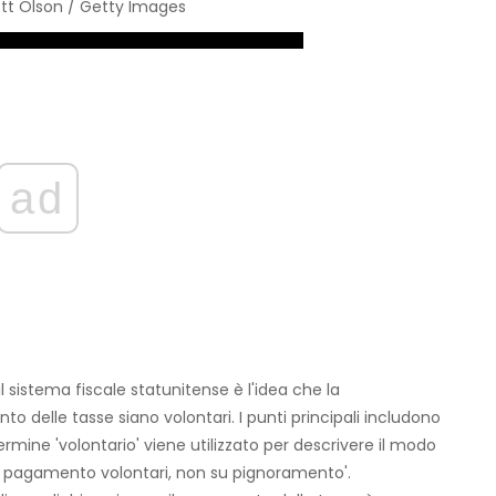
ott Olson / Getty Images
ad
il sistema fiscale statunitense è l'idea che la
o delle tasse siano volontari. I punti principali includono
l termine 'volontario' viene utilizzato per descrivere il modo
e e pagamento volontari, non su pignoramento'.