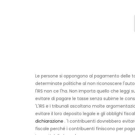
Le persone si oppongono al pagamento delle tasse
determinate politiche al non riconoscere l'autor
l'IRS non ce l'ha. Non importa quello che leggi s
evitare di pagare le tasse senza subirne le co
'L'IRS e i tribunali ascoltano molte argomentaz
evitare il loro deposito legale e gli obblighi fis
dichiarazione
. 'I contribuenti dovrebbero evita
fiscale perché i contribuenti finiscono per paga