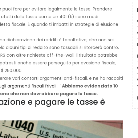
e puoi fare per evitare legalmente le tasse. Prendere
 protetti dalle tasse come un 401 (k) sono modi
tta fiscale. È quando ti imbatti in strategie di elusione
a dichiarazione dei redditi è facoltativa, che non sei
o alcuni tipi di reddito sono tassabili si ritorcerà contro.
IRS con altre richieste off-the-wall, il risultato potrebbe
, potresti anche essere perseguito per evasione fiscale,
 $ 250.000.
re vari contorti argomenti anti-fiscali, e ne ha raccolti
ugli argomenti fiscali frivoli
. '
Abbiamo evidenziato 10
dicono che non dovrebbero pagare le tasse.
azione e pagare le tasse è